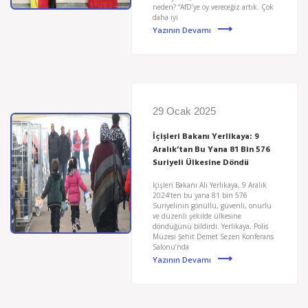
neden? “AfD’ye oy vereceğiz artık. Çok
daha iyi
Yazının Devamı
29 Ocak 2025
İçişleri Bakanı Yerlikaya: 9
Aralık’tan Bu Yana 81 Bin 576
Suriyeli Ülkesine Döndü
İçişleri Bakanı Ali Yerlikaya, 9 Aralık
2024’ten bu yana 81 bin 576
Suriyelinin gönüllü, güvenli, onurlu
ve düzenli şekilde ülkesine
döndüğünü bildirdi. Yerlikaya, Polis
Müzesi Şehit Demet Sezen Konferans
Salonu’nda
Yazının Devamı