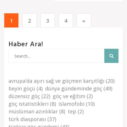
1
2
3
4
»
Haber Ara!
avrupa’da aşiri sağ ve göçmen karşitliği
(20)
beyi̇n göçü
(4)
dünya gündemi̇nde göç
(49)
düzensi̇z göç
(22)
göç ve eği̇ti̇m
(2)
göç i̇stati̇sti̇kleri̇
(8)
islamofobi
(10)
müslüman azınlıklar
(8)
tep
(2)
türk di̇asporasi
(37)
türki̇ye göç gündemi̇
(43)