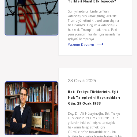
Türkleri Nasıl Etkileyecek?
Son yıllarda on binlerce Türk
vatandaşının kaçak girdiği ABD’de
Trump yönetimi kitlesel sınır dışına
hazırlanıyor. Doğumla vatandaşlık
hakkı da Trump’ın radarında. Peki
yeni yönetim Türkler için ne anlama
geliyor? Kampanya
Yazının Devamı
28 Ocak 2025
Batı Trakya Türklerinin, Eşit
Hak Taleplerini Haykırdıkları
Gün: 29 Ocak 1988
Doç. Dr. Ali Hüseyinoğlu, Batı Trakya
Türklerinin 29 Ocak 1988’de uzun
yıllardır ihlal edilmiş vatandaşlık
haklarını talep etmek için
Gümülcine’de toplandıklarını, bu
tarihin hak mücadelesinde önemli bir