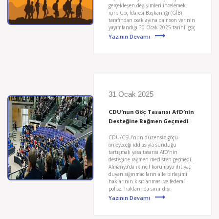
gerçekleşen değişimleri incelemek
için; Göç İdaresi Başkanlığı (GİB)
tarafından ocak ayına dair son verinin
yayımlandığı 30 Ocak 2025 tarihli göç
Yazının Devamı
31 Ocak 2025
CDU’nun Göç Tasarısı AfD’nin
Desteğine Rağmen Geçmedi
CDU/CSU’nun düzensiz göçü
önleyeceği iddiasıyla sunduğu
tartışmalı yasa tasarısı AfD’nin
desteğine rağmen meclisten geçmedi.
Almanya’da ikincil korumaya ihtiyaç
duyan sığınmacıların aile birleşimi
haklarının kısıtlanması ve federal
polise, haklarında sınır dışı
Yazının Devamı