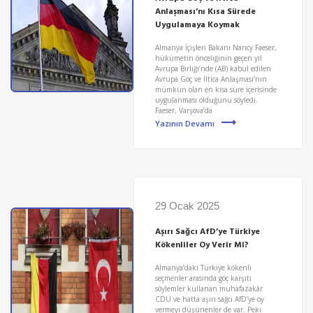
Anlaşması’nı Kısa Sürede
Uygulamaya Koymak
Almanya İçişleri Bakanı Nancy Faeser,
hükümetin önceliğinin geçen yıl
Avrupa Birliği’nde (AB) kabul edilen
Avrupa Göç ve İltica Anlaşması’nın
mümkün olan en kısa süre içerisinde
uygulanması olduğunu söyledi.
Faeser, Varşova’da
Yazının Devamı
29 Ocak 2025
Aşırı Sağcı AfD’ye Türkiye
Kökenliler Oy Verir Mi?
Almanya’daki Türkiye kökenli
seçmenler arasında göç karşıtı
söylemler kullanan muhafazakâr
CDU ve hatta aşırı sağcı AfD’ye oy
vermeyi düşünenler de var. Peki