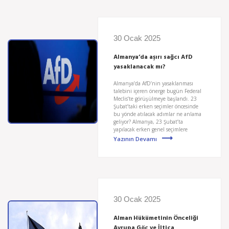
30 Ocak 2025
Almanya’da aşırı sağcı AfD
yasaklanacak mı?
Almanya’da AfD’nin yasaklanması
talebini içeren önerge bugün Federal
Meclis’te görüşülmeye başlandı. 23
Şubat’taki erken seçimler öncesinde
bu yönde atılacak adımlar ne anlama
geliyor? Almanya, 23 Şubat’ta
yapılacak erken genel seçimlere
Yazının Devamı
30 Ocak 2025
Alman Hükümetinin Önceliği
Avrupa Göç ve İltica