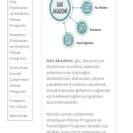
Göç
Politikaları
ve Yönetimi
İhtisas
Programı
Diaspora
Politikaları
ve Yönetimi
İhtisas
Programı
GAV Akademi;
göç, diaspora ve
Müslüman azınlıklar alanında
Müslüman
yetişmiş insan kaynağını
Azınlık
desteklemek, alana dair çalışma
Çalışmaları
yapabilecek insanların akademik
İhtisas
olarak kapasite gelişimini sağlamak
Programı
için kademeli eğitim programları
Diaspora
düzenlemektedir.
Yaz Okulu
Alanda uzman yetiştirmeyi
Seminerler
amaçlayan İhtisas Programı ile
Temel Eğitim Programı, tematik yaz
okulları, konu bazlı seminerler ve