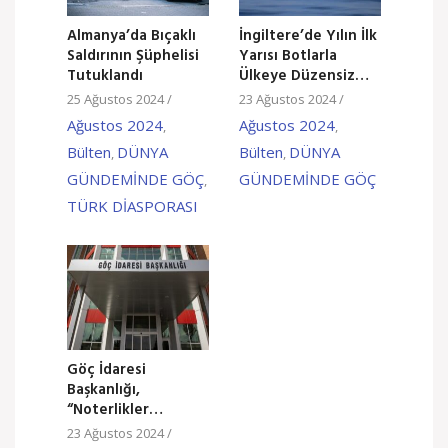
Almanya’da Bıçaklı
İngiltere’de Yılın İlk
Saldırının Şüphelisi
Yarısı Botlarla
Tutuklandı
Ülkeye Düzensiz
Giriş Yapanların
25 Ağustos 2024
/
23 Ağustos 2024
/
Yüzde 10’u Türk
Ağustos 2024
Ağustos 2024
,
,
Bülten
DÜNYA
Bülten
DÜNYA
,
,
GÜNDEMİNDE GÖÇ
GÜNDEMİNDE GÖÇ
,
TÜRK DİASPORASI
Göç İdaresi
Başkanlığı,
“Noterlikler
Üzerinden
23 Ağustos 2024
/