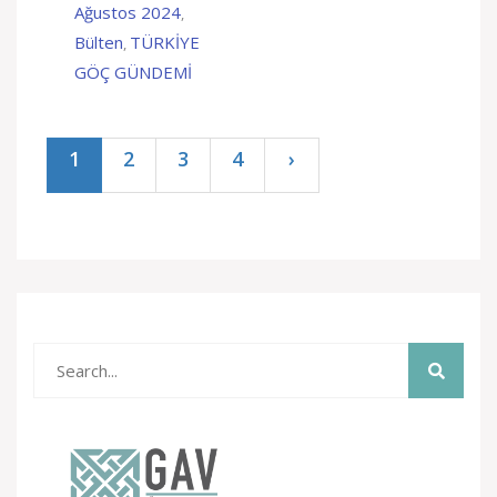
Sığınmacıların
Ağustos 2024
,
İşlemlerinin
Bülten
TÜRKİYE
Yapıldığı” İddialarını
,
Yalanladı
GÖÇ GÜNDEMİ
1
2
3
4
›