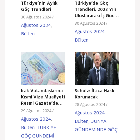
Türkiye’nin Aylık
Türkiye’de Göç
Göç Trendleri
Trendleri: 2023 Yılı
Uluslararası İş Gücü
30 Ağustos 2024
/
ve Çalışma İzinleri
30 Ağustos 2024
/
Ağustos 2024
,
İstatistikleri
Ağustos 2024
,
Bülten
Bülten
Irak Vatandaşlarına
Scholz: İltica Hakkı
Kısmi Vize Muafiyeti
Korunacak
Resmi Gazete’de
28 Ağustos 2024
/
Yayımlandı
29 Ağustos 2024
/
Ağustos 2024
,
Ağustos 2024
,
Bülten
DÜNYA
,
Bülten
TÜRKİYE
,
GÜNDEMİNDE GÖÇ
GÖÇ GÜNDEMİ