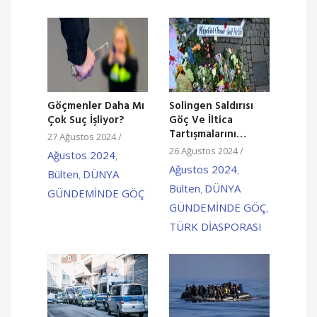
Göçmenler Daha Mı
Solingen Saldırısı
Çok Suç İşliyor?
Göç Ve İltica
Tartışmalarını
27 Ağustos 2024
/
Alevlendirdi
26 Ağustos 2024
/
Ağustos 2024
,
Ağustos 2024
,
Bülten
DÜNYA
,
Bülten
DÜNYA
,
GÜNDEMİNDE GÖÇ
GÜNDEMİNDE GÖÇ
,
TÜRK DİASPORASI