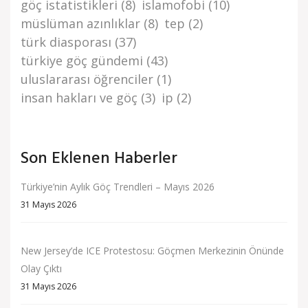
göç i̇stati̇sti̇kleri̇
(8)
islamofobi
(10)
müslüman azınlıklar
(8)
tep
(2)
türk di̇asporasi
(37)
türki̇ye göç gündemi̇
(43)
uluslararası öğrenciler
(1)
i̇nsan haklari ve göç
(3)
i̇p
(2)
Son Eklenen Haberler
Türkiye’nin Aylık Göç Trendleri – Mayıs 2026
31 Mayıs 2026
New Jersey’de ICE Protestosu: Göçmen Merkezinin Önünde
Olay Çıktı
31 Mayıs 2026