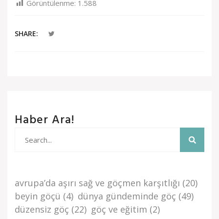
Görüntülenme:
1.588
SHARE:
Haber Ara!
avrupa’da aşiri sağ ve göçmen karşitliği
(20)
beyi̇n göçü
(4)
dünya gündemi̇nde göç
(49)
düzensi̇z göç
(22)
göç ve eği̇ti̇m
(2)