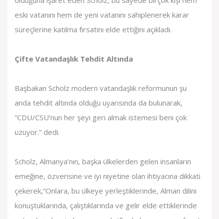
olduğuna işaret eden Scholz, bu sayede birçok kişi hem
eski vatanını hem de yeni vatanını sahiplenerek karar
süreçlerine katılma fırsatını elde ettiğini açıkladı.
Çifte Vatandaşlık Tehdit Altında
Başbakan Scholz modern vatandaşlık reformunun şu
anda tehdit altında olduğu uyarısında da bulunarak,
“CDU/CSU’nun her şeyi geri almak istemesi beni çok
üzüyor.” dedi.
Scholz, Almanya’nın, başka ülkelerden gelen insanların
emeğine, özverisine ve iyi niyetine olan ihtiyacına dikkati
çekerek,”Onlara, bu ülkeye yerleştiklerinde, Alman dilini
konuştuklarında, çalıştıklarında ve gelir elde ettiklerinde