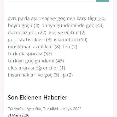
avrupa’da aşiri sağ ve göçmen karşitliği
(20)
beyi̇n göçü
(4)
dünya gündemi̇nde göç
(49)
düzensi̇z göç
(22)
göç ve eği̇ti̇m
(2)
göç i̇stati̇sti̇kleri̇
(8)
islamofobi
(10)
müslüman azınlıklar
(8)
tep
(2)
türk di̇asporasi
(37)
türki̇ye göç gündemi̇
(43)
uluslararası öğrenciler
(1)
i̇nsan haklari ve göç
(3)
i̇p
(2)
Son Eklenen Haberler
Türkiye’nin Aylık Göç Trendleri – Mayıs 2026
31 Mayıs 2026