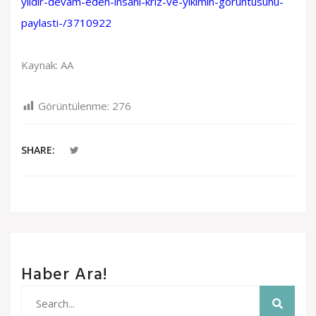
yildir-devam-eden-insani-kriz-ve-yikimin-goruntusunu-
paylasti-/3710922
Kaynak: AA
Görüntülenme:
276
SHARE:
Haber Ara!