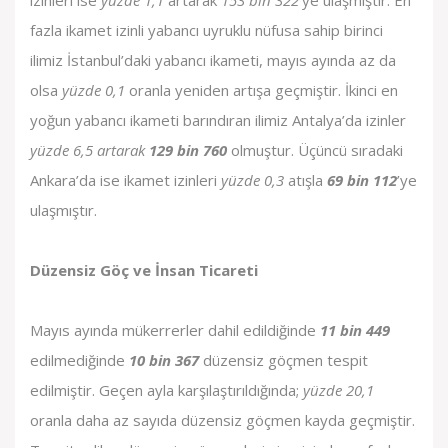
izinleri ise
yüzde 1,1
artarak
153 bin 322
’ye ulaşmıştır. En
fazla ikamet izinli yabancı uyruklu nüfusa sahip birinci
ilimiz İstanbul’daki yabancı ikameti, mayıs ayında az da
olsa
yüzde 0,1
oranla yeniden artışa geçmiştir. İkinci en
yoğun yabancı ikameti barındıran ilimiz Antalya’da izinler
yüzde 6,5 artarak
129 bin 760
olmuştur. Üçüncü sıradaki
Ankara’da ise ikamet izinleri
yüzde 0,3
atışla
69 bin 112
’ye
ulaşmıştır.
Düzensiz Göç ve İnsan Ticareti
Mayıs ayında mükerrerler dahil edildiğinde
11 bin 449
edilmediğinde
10 bin 367
düzensiz göçmen tespit
edilmiştir. Geçen ayla karşılaştırıldığında;
yüzde 20,1
oranla daha az sayıda düzensiz göçmen kayda geçmiştir.