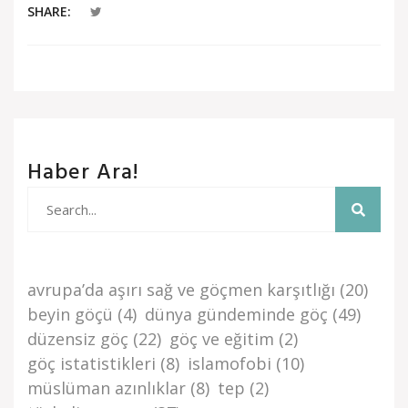
SHARE:
Haber Ara!
avrupa’da aşiri sağ ve göçmen karşitliği
(20)
beyi̇n göçü
(4)
dünya gündemi̇nde göç
(49)
düzensi̇z göç
(22)
göç ve eği̇ti̇m
(2)
göç i̇stati̇sti̇kleri̇
(8)
islamofobi
(10)
müslüman azınlıklar
(8)
tep
(2)