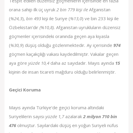
Tespit edilen düzensiz göçmenlerin içerisinde en fazla
orana sahip ilk üç uyruk
2 bin 779 kişi ile
Afganistan
(
%24,3
),
bin 493
kişi ile Suriye (
%13,0
) ve bin 233 kişi ile
Özbekistan’dır
(%10,8).
Afganistan uyrukluların düzensiz
göçmenler içerisindeki oranında geçen aya kıyasla
(
%30,9
) düşüş olduğu gözlenmektedir
.
Ay içerisinde
974
göçmen kaçakçılığı vakası kaydedilmiştir. Vakalar geçen
aya göre
yüzde 10,4
daha az sayıdadır. Mayıs ayında
15
kişinin de insan ticareti mağduru olduğu belirlenmiştir.
Geçici Koruma
Mayıs ayında Türkiye’de geçici koruma altındaki
Suriyelilerin sayısı
yüzde 1,7
azalarak
2 milyon 710 bin
476
olmuştur. Sayılardaki düşüş en yoğun Suriyeli nüfus