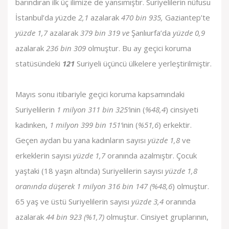
barındıran ilk üç ilimize de yansımıştır. Suriyelilerin nüfusu
İstanbul’da
y
üzde
2,1
azalarak
470 bin 935,
Gaziantep’te
yüzde 1,7
azalarak
379 bin 319 ve
Şanlıurfa’da
yüzde 0,9
azalarak
236 bin 309
olmuştur. Bu ay geçici koruma
statüsündeki
121
Suriyeli üçüncü ülkelere yerleştirilmiştir.
Mayıs sonu itibariyle geçici koruma kapsamındaki
Suriyelilerin
1 milyon 311 bin 325’
inin (
%48,4
) cinsiyeti
kadınken,
1 milyon 399 bin 151’
inin (
%51,6
) erkektir.
Geçen aydan bu yana kadınların sayısı
yüzde 1,8
ve
erkeklerin sayısı
yüzde 1,7
oranında azalmıştır. Çocuk
yaştaki (18 yaşın altında) Suriyelilerin sayısı
yüzde 1,8
oranında düşerek
1 milyon 316 bin 147 (%48,6
) olmuştur.
65 yaş ve üstü Suriyelilerin sayısı
yüzde 3,4
oranında
azalarak
44 bin 923 (%1,7)
olmuştur. Cinsiyet gruplarının,