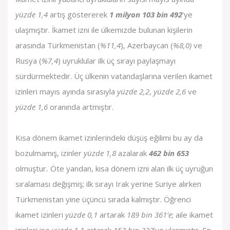
yüzde 1,4
artış göstererek
1 milyon 103 bin 492
’ye
ulaşmıştır. İkamet izni ile ülkemizde bulunan kişilerin
arasında Türkmenistan (
%11,4
), Azerbaycan (
%8,0)
ve
Rusya (
%7,4
) uyruklular ilk üç sırayı paylaşmayı
sürdürmektedir. Üç ülkenin vatandaşlarına verilen ikamet
izinleri mayıs ayında sırasıyla
yüzde 2,2
,
yüzde 2,6
ve
yüzde 1,6
oranında artmıştır.
Kısa dönem ikamet izinlerindeki düşüş eğilimi bu ay da
bozulmamış, izinler
yüzde 1,8
azalarak
462 bin 653
olmuştur
.
Öte yandan, kısa dönem izni alan ilk üç uyruğun
sıralaması değişmiş; ilk sırayı Irak yerine Suriye alırken
Türkmenistan yine üçüncü sırada kalmıştır. Öğrenci
ikamet izinleri
yüzde 0,1
artarak
189 bin 361’e
; aile ikamet