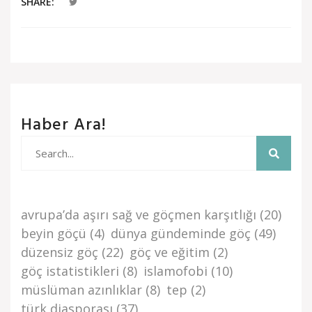
SHARE:
Haber Ara!
avrupa’da aşiri sağ ve göçmen karşitliği
(20)
beyi̇n göçü
(4)
dünya gündemi̇nde göç
(49)
düzensi̇z göç
(22)
göç ve eği̇ti̇m
(2)
göç i̇stati̇sti̇kleri̇
(8)
islamofobi
(10)
müslüman azınlıklar
(8)
tep
(2)
türk di̇asporasi
(37)