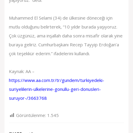
yapıyoruz.” dedi.
Muhammed El Selami (34) de ülkesine döneceği için
mutlu olduğunu belirterek, “10 yıldır burada yaşıyoruz.
Çok üzgünüz, ama inşallah daha sonra misafir olarak yine
buraya geliriz. Cumhurbaşkanı Recep Tayyip Erdoğan’a
çok teşekkür ederim.” ifadelerini kullandı.
Kaynak: AA –
https://www.aa.com.tr/tr/gundem/turkiyedeki-
suriyelilerin-ulkelerine-gonullu-geri-donusleri-
suruyor-/3663768
Görüntülenme:
1.545