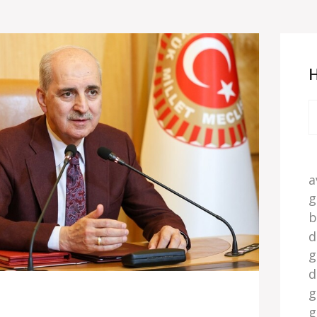
a
g
b
d
g
d
g
g