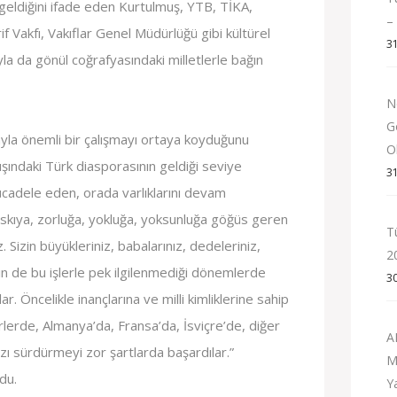
eldiğini ifade eden Kurtulmuş, YTB, TİKA,
–
 Vakfı, Vakıflar Genel Müdürlüğü gibi kültürel
3
la da gönül coğrafyasındaki milletlerle bağın
N
G
la önemli bir çalışmayı ortaya koyduğunu
Ol
şındaki Türk diasporasının geldiği seviye
3
cadele eden, orada varlıklarını devam
baskıya, zorluğa, yokluğa, yoksunluğa göğüs geren
T
z. Sizin büyükleriniz, babalarınız, dedeleriniz,
2
in de bu işlerle pek ilgilenmediği dönemlerde
3
ar. Öncelikle inançlarına ve milli kimliklerine sahip
rlerde, Almanya’da, Fransa’da, İsviçre’de, diğer
A
mızı sürdürmeyi zor şartlarda başardılar.”
M
du.
Y