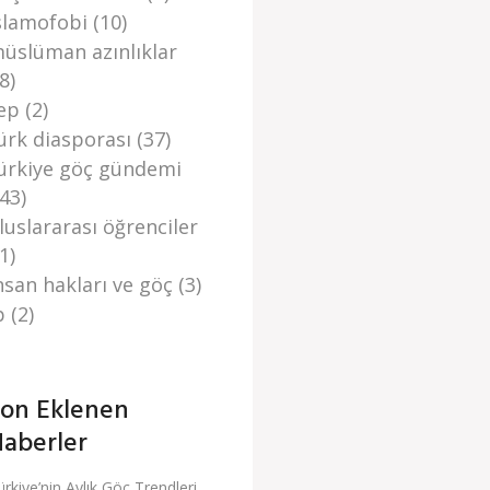
slamofobi
(10)
üslüman azınlıklar
8)
ep
(2)
ürk di̇asporasi
(37)
ürki̇ye göç gündemi̇
(43)
luslararası öğrenciler
1)
̇nsan haklari ve göç
(3)
p
(2)
on Eklenen
aberler
ürkiye’nin Aylık Göç Trendleri