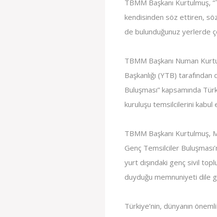
TBMM Başkanı Kurtulmuş, “T
kendisinden söz ettiren, sözü
de bulunduğunuz yerlerde ço
TBMM Başkanı Numan Kurtulm
Başkanlığı (YTB) tarafından
Buluşması” kapsamında Türki
kuruluşu temsilcilerini kabul e
TBMM Başkanı Kurtulmuş, Me
Genç Temsilciler Buluşması’
yurt dışındaki genç sivil to
duyduğu memnuniyeti dile ge
Türkiye’nin, dünyanın önemli