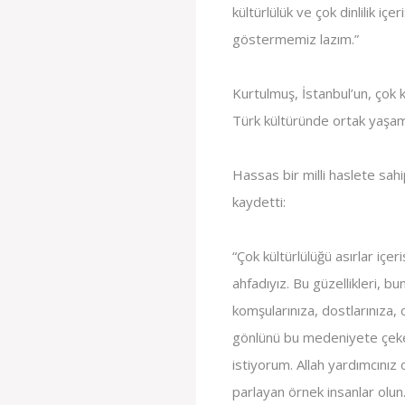
kültürlülük ve çok dinlilik iç
göstermemiz lazım.”
Kurtulmuş, İstanbul’un, çok k
Türk kültüründe ortak yaşamı
Hassas bir milli haslete sah
kaydetti:
“Çok kültürlülüğü asırlar içer
ahfadıyız. Bu güzellikleri, bu
komşularınıza, dostlarınıza, 
gönlünü bu medeniyete çeke
istiyorum. Allah yardımcınız 
parlayan örnek insanlar olun