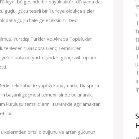
ürkiye, bölgesinde bir büyük aktör, dünyada da
i
 güçlü, gücü tesirli bir Türkiye oldukça sizler
m
k daha güçlü hale geleceksiniz.” Dedi.
(
t
uş, Yurtdışı Türkler ve Akraba Topluluklar
t
t
 düzenlenen “Diaspora Genç Temsilciler
ye’de bulunan yurt dışındaki genç sivil toplum
u
tti.
(
i
clis’teki kabulde yaptığı konuşmada, Diaspora
i̇
nın başarılı geçmesi temennisinde bulunarak,
plum kuruluşu temsilcilerini TBMM’de ağırlamaktan
tirdi.
S
H
 ülkelerinden birisi olduğunu ve artan gücünün
T