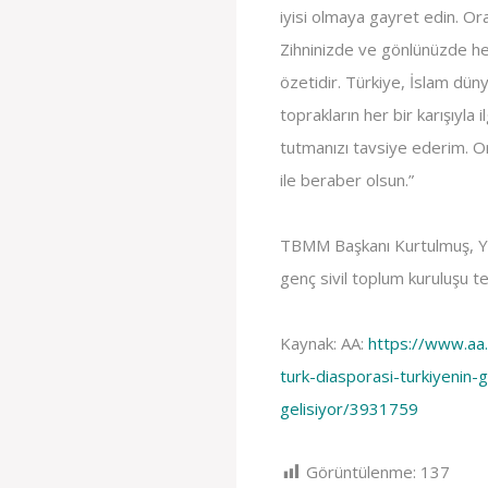
iyisi olmaya gayret edin. Ora
Zihninizde ve gönlünüzde he
özetidir. Türkiye, İslam dün
toprakların her bir karışıyla ilg
tutmanızı tavsiye ederim. O
ile beraber olsun.”
TBMM Başkanı Kurtulmuş, YT
genç sivil toplum kuruluşu tem
Kaynak: AA:
https://www.aa
turk-diasporasi-turkiyenin-
gelisiyor/3931759
Görüntülenme:
137