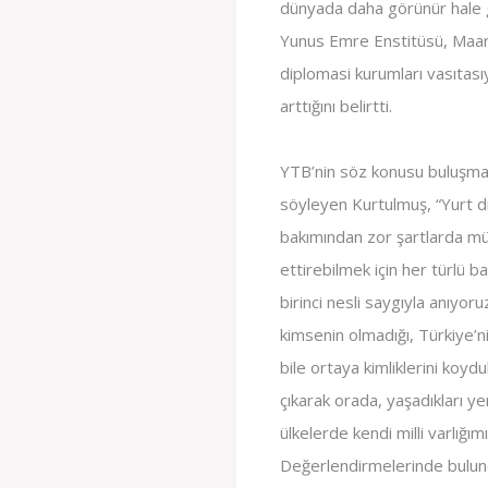
dünyada daha görünür hale g
Yunus Emre Enstitüsü, Maarif
diplomasi kurumları vasıtasıy
arttığını belirtti.
YTB’nin söz konusu buluşmay
söyleyen Kurtulmuş, “Yurt dı
bakımından zor şartlarda mü
ettirebilmek için her türlü 
birinci nesli saygıyla anıyoru
kimsenin olmadığı, Türkiye’n
bile ortaya kimliklerini koydul
çıkarak orada, yaşadıkları ye
ülkelerde kendi milli varlığı
Değerlendirmelerinde bulun