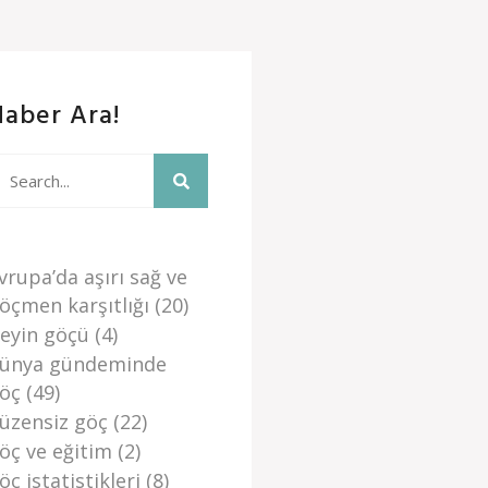
Haber Ara!
vrupa’da aşiri sağ ve
öçmen karşitliği
(20)
eyi̇n göçü
(4)
ünya gündemi̇nde
öç
(49)
üzensi̇z göç
(22)
öç ve eği̇ti̇m
(2)
öç i̇stati̇sti̇kleri̇
(8)