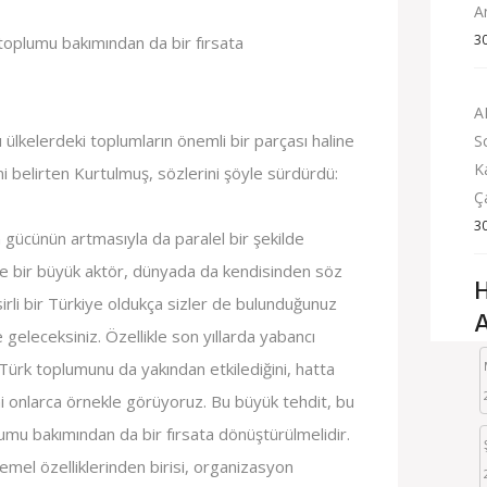
A
3
toplumu bakımından da bir fırsata
A
 ülkelerdeki toplumların önemli bir parçası haline
S
K
ni belirten Kurtulmuş, sözlerini şöyle sürdürdü:
Ç
3
n gücünün artmasıyla da paralel bir şekilde
nde bir büyük aktör, dünyada da kendisinden söz
H
irli bir Türkiye oldukça sizler de bulunduğunuz
A
geleceksiniz. Özellikle son yıllarda yabancı
Türk toplumunu da yakından etkilediğini, hatta
 onlarca örnekle görüyoruz. Bu büyük tehdit, bu
umu bakımından da bir fırsata dönüştürülmelidir.
emel özelliklerinden birisi, organizasyon