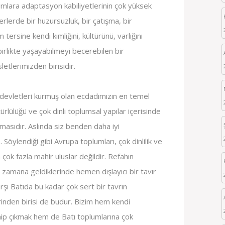
umlara adaptasyon kabiliyetlerinin çok yüksek
yerlerde bir huzursuzluk, bir çatışma, bir
 tersine kendi kimliğini, kültürünü, varlığını
irlikte yaşayabilmeyi becerebilen bir
sletlerimizden birisidir.
 devletleri kurmuş olan ecdadımızın en temel
ltürlülüğü ve çok dinli toplumsal yapılar içerisinde
asıdır. Aslında siz benden daha iyi
öylendiği gibi Avrupa toplumları, çok dinlilik ve
çok fazla mahir uluslar değildir. Refahın
r zamana geldiklerinde hemen dışlayıcı bir tavır
rşı Batıda bu kadar çok sert bir tavrın
inden birisi de budur. Bizim hem kendi
hip çıkmak hem de Batı toplumlarına çok