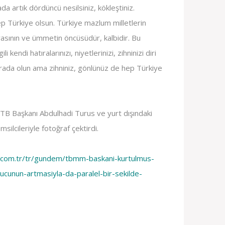
da artık dördüncü nesilsiniz, kökleştiniz.
p Türkiye olsun. Türkiye mazlum milletlerin
yasının ve ümmetin öncüsüdür, kalbidir. Bu
ili kendi hatıralarınızı, niyetlerinizi, zihninizi diri
rada olun ama zihniniz, gönlünüz de hep Türkiye
B Başkanı Abdulhadi Turus ve yurt dışındaki
silcileriyle fotoğraf çektirdi.
.com.tr/tr/gundem/tbmm-baskani-kurtulmus-
gucunun-artmasiyla-da-paralel-bir-sekilde-