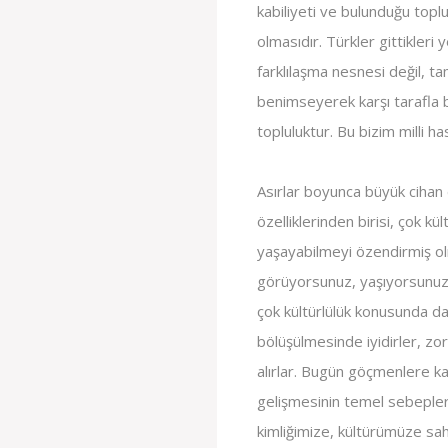
kabiliyeti ve bulunduğu topl
olmasıdır. Türkler gittikleri 
farklılaşma nesnesi değil, tam
benimseyerek karşı tarafla b
topluluktur. Bu bizim milli ha
Asırlar boyunca büyük cihan
özelliklerinden birisi, çok kü
yaşayabilmeyi özendirmiş olm
görüyorsunuz, yaşıyorsunuz. S
çok kültürlülük konusunda da 
bölüşülmesinde iyidirler, zo
alırlar. Bugün göçmenlere ka
gelişmesinin temel sebepler
kimliğimize, kültürümüze sa