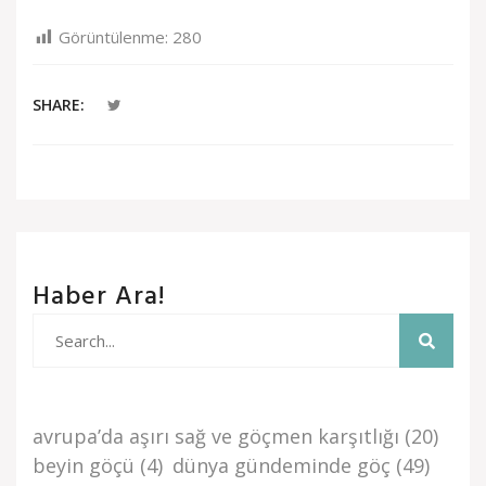
Görüntülenme:
280
SHARE:
Haber Ara!
avrupa’da aşiri sağ ve göçmen karşitliği
(20)
beyi̇n göçü
(4)
dünya gündemi̇nde göç
(49)