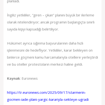
planladı.
İngiliz yetkililer, “giren – çıkan” planını büyük bir ilerleme
olarak nitelendiriyor; ancak programın başlangıçta sınırlı
sayıda kişiyi kapsadığı belirtiliyor.
Hükümet ayrıca sığınma başvurularının daha hızlı
işlenmesini de hedefliyor. Yetkililer, karar bekleyen on
binlerce göçmeni kamu harcamalarıyla otellere yerleştirdi
ve bu oteller protestoların merkezi haline geldi.
Kaynak
: Euronews
https://tr.euronews.com/2025/09/17/starmerin-
gocmen-iade-plani-yargic-karariyla-sekteye-ugradi