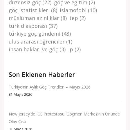
düzensi̇z göç
(22)
göç ve eği̇ti̇m
(2)
göç i̇stati̇sti̇kleri̇
(8)
islamofobi
(10)
müslüman azınlıklar
(8)
tep
(2)
türk di̇asporasi
(37)
türki̇ye göç gündemi̇
(43)
uluslararası öğrenciler
(1)
i̇nsan haklari ve göç
(3)
i̇p
(2)
Son Eklenen Haberler
Türkiye’nin Aylık Göç Trendleri – Mayıs 2026
31 Mayıs 2026
New Jersey’de ICE Protestosu: Göçmen Merkezinin Önünde
Olay Çıktı
31 Mayıs 2026