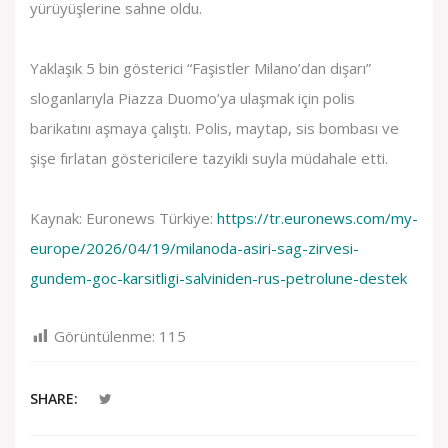
yürüyüşlerine sahne oldu.
Yaklaşık 5 bin gösterici “Faşistler Milano’dan dışarı”
sloganlarıyla Piazza Duomo’ya ulaşmak için polis
barikatını aşmaya çalıştı. Polis, maytap, sis bombası ve
şişe fırlatan göstericilere tazyikli suyla müdahale etti.
Kaynak: Euronews Türkiye:
https://tr.euronews.com/my-
europe/2026/04/19/milanoda-asiri-sag-zirvesi-
gundem-goc-karsitligi-salviniden-rus-petrolune-destek
Görüntülenme:
115
SHARE: