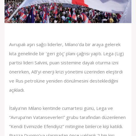
Avrupalı aşırı sağcı liderler, Milano’da bir araya gelerek
kıta genelinde bir ‘geri göç’ planı çağrısı yaptı. Lega (Lig)
partisi lideri Salvini, puan sistemine dayalı oturma izni
önerirken, AB’yi enerji krizi yönetimi üzerinden eleştirdi
ve Rus petrolüne yeniden dönülmesini desteklediğini
açıkladı.
İtalya’nın Milano kentinde cumartesi günü, Lega ve
“Avrupa’nın Vatanseverleri” grubu tarafından düzenlenen
“Kendi Evimizde Efendiyiz” mitingine binlerce kişi katıldı.
Piazza Duomo’ya ulaşmadan önce yaklaşık 2 bin kişi,