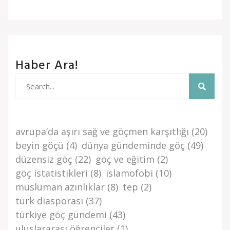
Haber Ara!
avrupa’da aşiri sağ ve göçmen karşitliği
(20)
beyi̇n göçü
(4)
dünya gündemi̇nde göç
(49)
düzensi̇z göç
(22)
göç ve eği̇ti̇m
(2)
göç i̇stati̇sti̇kleri̇
(8)
islamofobi
(10)
müslüman azınlıklar
(8)
tep
(2)
türk di̇asporasi
(37)
türki̇ye göç gündemi̇
(43)
uluslararası öğrenciler
(1)