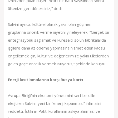
izninizden puan düşer: Belirli bir hata sayısından sonra
ülkenize geri dönersiniz,” dedi.
Salvini ayrıca, kültürel olarak yakın olan göçmen
gruplarına öncelik verme niyetini yineleyerek, “Gerçek bir
entegrasyonu sağlamak ve küreselci solun fabrikalarda
işçilere daha az ödeme yapmasına hizmet eden kaosu
engellemek için, kültür ve değerlerimize yakın ülkelerden
gelen göçe öncelik vermek istiyoruz,” şeklinde konuştu.
Enerji kısıtlamalarına karşı Rusya kartı
Avrupa Birliği’nin ekonomi yönetimini sert bir dille
eleştiren Salvini, yeni bir “enerji kapanması” ihtimalini
reddetti. İstikrar Paktı kurallarının askıya alınması ve