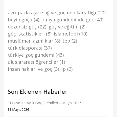
avrupa’da aşiri sağ ve göçmen karşitliği
(20)
beyi̇n göçü
(4)
dünya gündemi̇nde göç
(49)
düzensi̇z göç
(22)
göç ve eği̇ti̇m
(2)
göç i̇stati̇sti̇kleri̇
(8)
islamofobi
(10)
müslüman azınlıklar
(8)
tep
(2)
türk di̇asporasi
(37)
türki̇ye göç gündemi̇
(43)
uluslararası öğrenciler
(1)
i̇nsan haklari ve göç
(3)
i̇p
(2)
Son Eklenen Haberler
Türkiye’nin Aylık Göç Trendleri – Mayıs 2026
31 Mayıs 2026