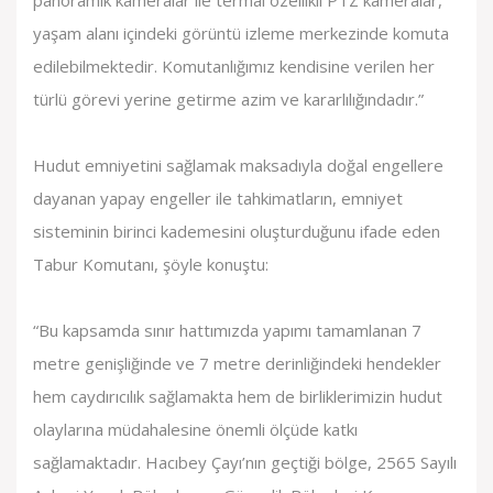
panoramik kameralar ile termal özellikli PTZ kameralar,
yaşam alanı içindeki görüntü izleme merkezinde komuta
edilebilmektedir. Komutanlığımız kendisine verilen her
türlü görevi yerine getirme azim ve kararlılığındadır.”
Hudut emniyetini sağlamak maksadıyla doğal engellere
dayanan yapay engeller ile tahkimatların, emniyet
sisteminin birinci kademesini oluşturduğunu ifade eden
Tabur Komutanı, şöyle konuştu:
“Bu kapsamda sınır hattımızda yapımı tamamlanan 7
metre genişliğinde ve 7 metre derinliğindeki hendekler
hem caydırıcılık sağlamakta hem de birliklerimizin hudut
olaylarına müdahalesine önemli ölçüde katkı
sağlamaktadır. Hacıbey Çayı’nın geçtiği bölge, 2565 Sayılı