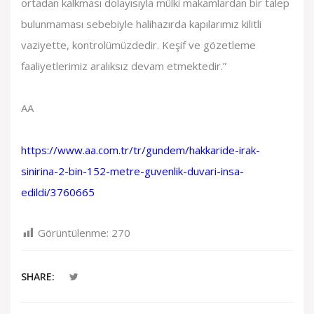
ortadan kalkması dolayısıyla mülki makamlardan bir talep
bulunmaması sebebiyle halihazırda kapılarımız kilitli
vaziyette, kontrolümüzdedir. Keşif ve gözetleme
faaliyetlerimiz aralıksız devam etmektedir.”
AA
https://www.aa.com.tr/tr/gundem/hakkaride-irak-
sinirina-2-bin-152-metre-guvenlik-duvari-insa-
edildi/3760665
Görüntülenme:
270
SHARE: