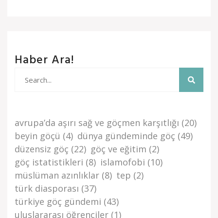
Haber Ara!
avrupa’da aşiri sağ ve göçmen karşitliği
(20)
beyi̇n göçü
(4)
dünya gündemi̇nde göç
(49)
düzensi̇z göç
(22)
göç ve eği̇ti̇m
(2)
göç i̇stati̇sti̇kleri̇
(8)
islamofobi
(10)
müslüman azınlıklar
(8)
tep
(2)
türk di̇asporasi
(37)
türki̇ye göç gündemi̇
(43)
uluslararası öğrenciler
(1)