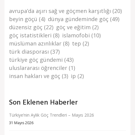
avrupa’da aşiri sağ ve göçmen karşitliği
(20)
beyi̇n göçü
(4)
dünya gündemi̇nde göç
(49)
düzensi̇z göç
(22)
göç ve eği̇ti̇m
(2)
göç i̇stati̇sti̇kleri̇
(8)
islamofobi
(10)
müslüman azınlıklar
(8)
tep
(2)
türk di̇asporasi
(37)
türki̇ye göç gündemi̇
(43)
uluslararası öğrenciler
(1)
i̇nsan haklari ve göç
(3)
i̇p
(2)
Son Eklenen Haberler
Türkiye’nin Aylık Göç Trendleri – Mayıs 2026
31 Mayıs 2026