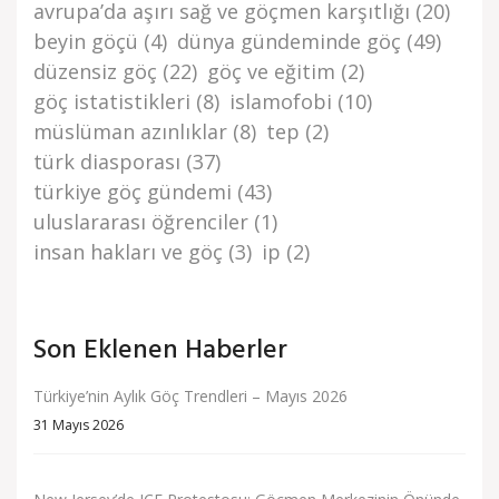
avrupa’da aşiri sağ ve göçmen karşitliği
(20)
beyi̇n göçü
(4)
dünya gündemi̇nde göç
(49)
düzensi̇z göç
(22)
göç ve eği̇ti̇m
(2)
göç i̇stati̇sti̇kleri̇
(8)
islamofobi
(10)
müslüman azınlıklar
(8)
tep
(2)
türk di̇asporasi
(37)
türki̇ye göç gündemi̇
(43)
uluslararası öğrenciler
(1)
i̇nsan haklari ve göç
(3)
i̇p
(2)
Son Eklenen Haberler
Türkiye’nin Aylık Göç Trendleri – Mayıs 2026
31 Mayıs 2026