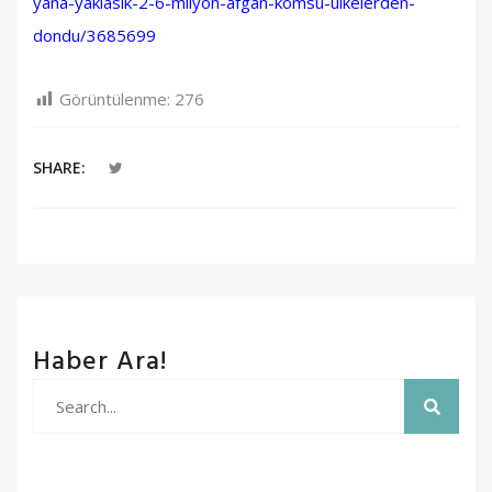
yana-yaklasik-2-6-milyon-afgan-komsu-ulkelerden-
dondu/3685699
Görüntülenme:
276
SHARE:
Haber Ara!