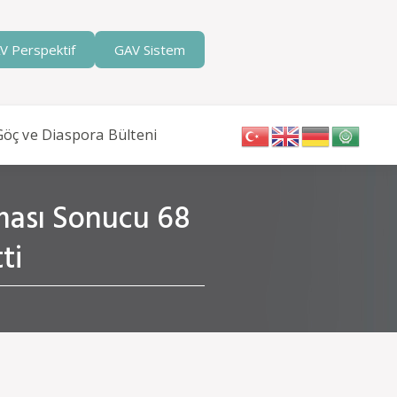
V Perspektif
GAV Sistem
Göç ve Diaspora Bülteni
ması Sonucu 68
ti