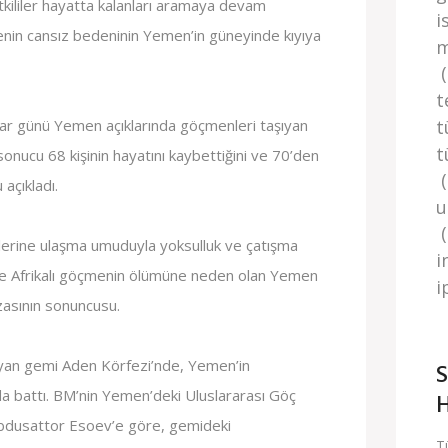
kililer hayatta kalanları aramaya devam
i
nin cansız bedeninin Yemen’in güneyinde kıyıya
m
(
t
zar günü Yemen açıklarında göçmenleri taşıyan
t
t
sonucu 68 kişinin hayatını kaybettiğini ve 70’den
 açıkladı.
u
(
lerine ulaşma umuduyla yoksulluk ve çatışma
i
ce Afrikalı göçmenin ölümüne neden olan Yemen
i̇
azasının sonuncusu.
ıyan gemi Aden Körfezi’nde, Yemen’in
S
da battı. BM’nin Yemen’deki Uluslararası Göç
H
bdusattor Esoev’e göre, gemideki
T