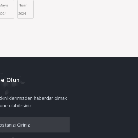
Mayıs 
Nisan 
2024
2024
e Olun
etkinliklerimizden haberdar olmak
one olabilirsiniz.