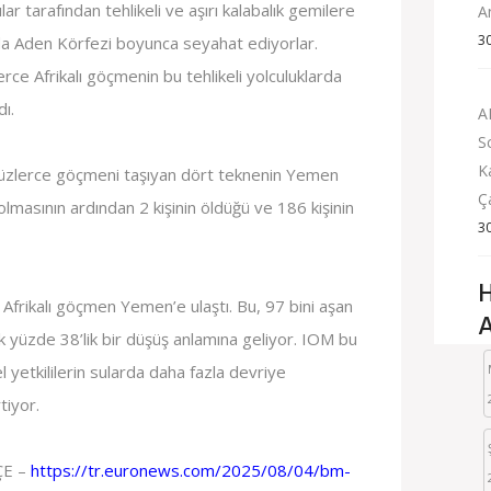
ar tarafından tehlikeli ve aşırı kalabalık gemilere
A
3
a da Aden Körfezi boyunca seyahat ediyorlar.
rce Afrikalı göçmenin bu tehlikeli yolculuklarda
ı.
A
S
K
üzlerce göçmeni taşıyan dört teknenin Yemen
Ç
 olmasının ardından 2 kişinin öldüğü ve 186 kişinin
3
H
 Afrikalı göçmen Yemen’e ulaştı. Bu, 97 bini aşan
A
k yüzde 38’lik bir düşüş anlamına geliyor. IOM bu
yetkililerin sularda daha fazla devriye
tiyor.
ÇE –
https://tr.euronews.com/2025/08/04/bm-