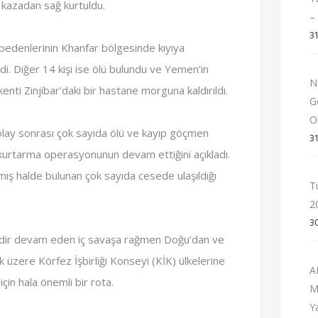
kazadan sağ kurtuldu.
–
3
edenlerinin Khanfar bölgesinde kıyıya
i. Diğer 14 kişi ise ölü bulundu ve Yemen’in
N
enti Zinjibar’daki bir hastane morguna kaldırıldı.
G
Ol
lay sonrası çok sayıda ölü ve kayıp göçmen
3
 kurtarma operasyonunun devam ettiğini açıkladı.
lmış halde bulunan çok sayıda cesede ulaşıldığı
T
2
3
redir devam eden iç savaşa rağmen Doğu’dan ve
 üzere Körfez İşbirliği Konseyi (KİK) ülkelerine
A
çin hala önemli bir rota.
M
Y