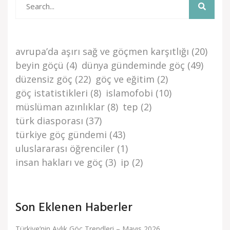
avrupa’da aşiri sağ ve göçmen karşitliği
(20)
beyi̇n göçü
(4)
dünya gündemi̇nde göç
(49)
düzensi̇z göç
(22)
göç ve eği̇ti̇m
(2)
göç i̇stati̇sti̇kleri̇
(8)
islamofobi
(10)
müslüman azınlıklar
(8)
tep
(2)
türk di̇asporasi
(37)
türki̇ye göç gündemi̇
(43)
uluslararası öğrenciler
(1)
i̇nsan haklari ve göç
(3)
i̇p
(2)
Son Eklenen Haberler
Türkiye’nin Aylık Göç Trendleri – Mayıs 2026