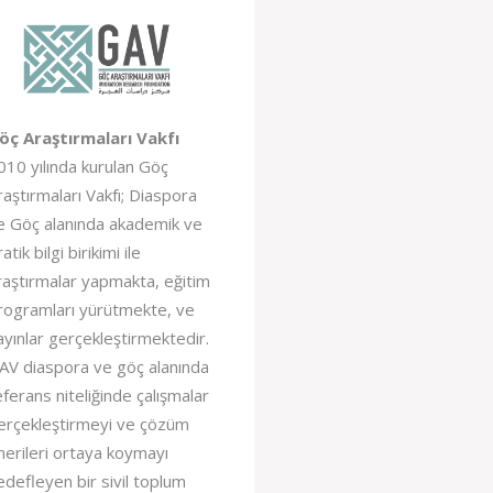
öç Araştırmaları Vakfı
010 yılında kurulan Göç
raştırmaları Vakfı; Diaspora
e Göç alanında akademik ve
atik bilgi birikimi ile
raştırmalar yapmakta, eğitim
rogramları yürütmekte, ve
ayınlar gerçekleştirmektedir.
AV diaspora ve göç alanında
eferans niteliğinde çalışmalar
erçekleştirmeyi ve çözüm
nerileri ortaya koymayı
edefleyen bir sivil toplum