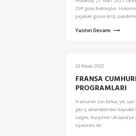
Hollanda, 21 Mart 2021 tarih
299 günü bulmuştur. Hükümet 
yaşanan güven krizi, pandemi,
Yazının Devamı
10 Nisan 2022
FRANSA CUMHURB
PROGRAMLARI
Fransa’nın son birkaç yılı, sarı 
gibi iç dinamiklerden kaynaklı 
salgını, Rusya’nın Ukrayna’ya s
siyasetini de