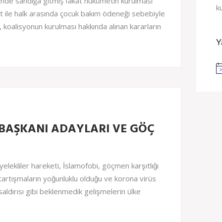
inde sandığa gitmiş fakat hükümetin kurulması
k
ile halk arasında çocuk bakım ödeneği sebebiyle
 koalisyonun kurulması hakkında alınan kararların
Y
No
AŞKANI ADAYLARI VE GÖÇ
yelekliler hareketi, İslamofobi, göçmen karşıtlığı
tartışmaların yoğunluklu olduğu ve korona virüs
aldırısı gibi beklenmedik gelişmelerin ülke