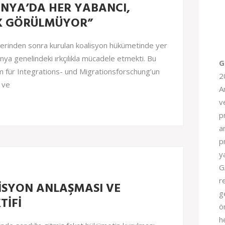
NYA’DA HER YABANCI,
K GÖRÜLMÜYOR”
erinden sonra kurulan koalisyon hükümetinde yer
nya genelindeki ırkçılıkla mücadele etmekti. Bu
G
 für Integrations- und Migrationsforschung’un
2
 ve
A
v
pr
a
p
y
G
r
SYON ANLAŞMASI VE
g
TİFİ
ö
h