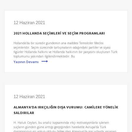
12 Haziran 2021
2021 HOLLANDA SEÇİMLERİ VE SEÇİM PROGRAMLARI
Hollanda’da bir süredir gündemin ana maddesi Temsilciler Meclisi
seçimleridir. Seçim sürecinde tartışmaların odağındaki partiler ve siyasi
figürler Hollanda halkını ve Hollanda halkının bir parçasını oluşturan Türk
toplumunu yakından ilgilendirmektedir. Bu
Yazının Devamı
12 Haziran 2021
ALMANYA’DA IRKÇILIĞIN DIŞA VURUMU: CAMİLERE YÖNELİK
SALDIRILAR
H. Haluk Ceylan, bu analiz kapsamında ırkçı motivasyonlarla işlenen
suçların günden güne arttığı gerçeğinden hareketle Avrupa’da Türk
diasporasının en yoğun olduğu bölge olan Almanya’da son yıllarda yaşanan