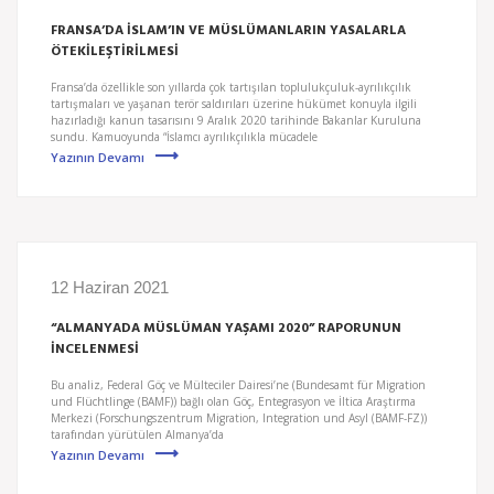
FRANSA’DA İSLAM’IN VE MÜSLÜMANLARIN YASALARLA
ÖTEKİLEŞTİRİLMESİ
Fransa’da özellikle son yıllarda çok tartışılan toplulukçuluk-ayrılıkçılık
tartışmaları ve yaşanan terör saldırıları üzerine hükümet konuyla ilgili
hazırladığı kanun tasarısını 9 Aralık 2020 tarihinde Bakanlar Kuruluna
sundu. Kamuoyunda “İslamcı ayrılıkçılıkla mücadele
Yazının Devamı
12 Haziran 2021
“ALMANYADA MÜSLÜMAN YAŞAMI 2020” RAPORUNUN
İNCELENMESİ
Bu analiz, Federal Göç ve Mülteciler Dairesi’ne (Bundesamt für Migration
und Flüchtlinge (BAMF)) bağlı olan Göç, Entegrasyon ve İltica Araştırma
Merkezi (Forschungszentrum Migration, Integration und Asyl (BAMF-FZ))
tarafından yürütülen Almanya’da
Yazının Devamı