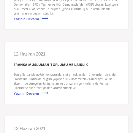
Demokratlar (SPD), Yeşiller ve Hür Demokratlar’dan (FDP) oluşan koalisyon
hükümeti Olaf Scholz’un başkanlığında kurulmuş olup resmî olarak
çalışmalarına başlamıştır. Üç
Yazının Devamı
12 Haziran 2021
FRANSA MÜSLÜMAN TOPLUMU VE LAİKLİK
Son yıllarda islamofobi konusunda ismi en çok anılan ülkelerden birisi de
Fransa’dır. Fransa’da bugün yaşanan laiklik-terörizm-İslamcı ayrılıkçılık
ekseninde süregelen tartışmaları ve dünyanın geri kalanında Fransa
üzerine yapılan tartışmaları anlayabilmek ve
Yazının Devamı
12 Haziran 2021