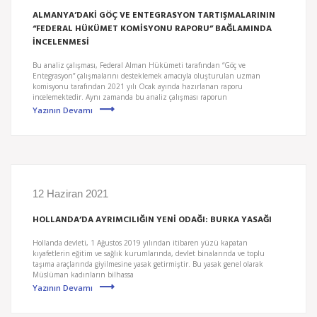
ALMANYA’DAKİ GÖÇ VE ENTEGRASYON TARTIŞMALARININ
“FEDERAL HÜKÜMET KOMİSYONU RAPORU” BAĞLAMINDA
İNCELENMESİ
Bu analiz çalışması, Federal Alman Hükümeti tarafından “Göç ve
Entegrasyon” çalışmalarını desteklemek amacıyla oluşturulan uzman
komisyonu tarafından 2021 yılı Ocak ayında hazırlanan raporu
incelemektedir. Aynı zamanda bu analiz çalışması raporun
Yazının Devamı
12 Haziran 2021
HOLLANDA’DA AYRIMCILIĞIN YENİ ODAĞI: BURKA YASAĞI
Hollanda devleti, 1 Ağustos 2019 yılından itibaren yüzü kapatan
kıyafetlerin eğitim ve sağlık kurumlarında, devlet binalarında ve toplu
taşıma araçlarında giyilmesine yasak getirmiştir. Bu yasak genel olarak
Müslüman kadınların bilhassa
Yazının Devamı