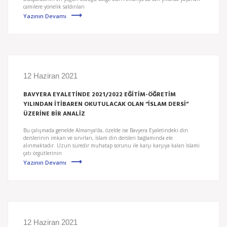
camilere yönelik saldırıları
Yazının Devamı
12 Haziran 2021
BAVYERA EYALETİNDE 2021/2022 EĞİTİM-ÖĞRETİM
YILINDAN İTİBAREN OKUTULACAK OLAN “İSLAM DERSİ”
ÜZERİNE BİR ANALİZ
Bu çalışmada genelde Almanya’da, özelde ise Bavyera Eyaletindeki din
derslerinin imkan ve sınırları, İslam din dersleri bağlamında ele
alınmaktadır. Uzun süredir muhatap sorunu ile karşı karşıya kalan İslami
çatı örgütlerinin
Yazının Devamı
12 Haziran 2021