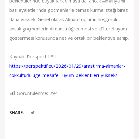
beklentilerinde büyük fark olmasa da, ancak Almanya’nın
batı eyaletlerinde göçmenlerle temas kurma isteği biraz
daha yüksek. Genel olarak Alman toplumu hoşgörülü,
ancak göçmenlerin Almanca öğrenmesi ve kültürel uyum
göstermesi konusunda net ve ortak bir beklentiye sahip.
Kaynak: Perspektif EU:
https://perspektif.eu/2026/01/29/arastirma-almanlar-
cokkulturluluge-mesafeli-uyum-beklentileri-yuksek/
Görüntülenme:
294
SHARE: