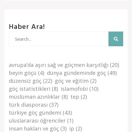
Haber Ara!
avrupa’da aşiri sağ ve göçmen karşitliği
(20)
beyi̇n göçü
(4)
dünya gündemi̇nde göç
(49)
düzensi̇z göç
(22)
göç ve eği̇ti̇m
(2)
göç i̇stati̇sti̇kleri̇
(8)
islamofobi
(10)
müslüman azınlıklar
(8)
tep
(2)
türk di̇asporasi
(37)
türki̇ye göç gündemi̇
(43)
uluslararası öğrenciler
(1)
i̇nsan haklari ve göç
(3)
i̇p
(2)