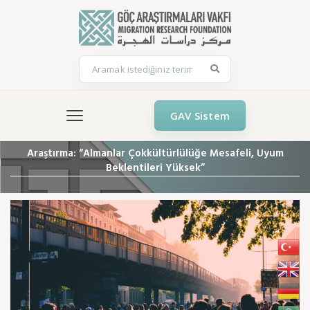
GAV Sistem
Araştırma: “Almanlar Çokkültürlülüğe Mesafeli, Uyum
Beklentileri Yüksek”