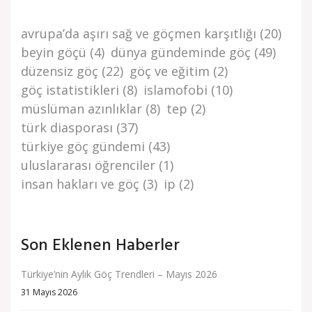
avrupa’da aşiri sağ ve göçmen karşitliği
(20)
beyi̇n göçü
(4)
dünya gündemi̇nde göç
(49)
düzensi̇z göç
(22)
göç ve eği̇ti̇m
(2)
göç i̇stati̇sti̇kleri̇
(8)
islamofobi
(10)
müslüman azınlıklar
(8)
tep
(2)
türk di̇asporasi
(37)
türki̇ye göç gündemi̇
(43)
uluslararası öğrenciler
(1)
i̇nsan haklari ve göç
(3)
i̇p
(2)
Son Eklenen Haberler
Türkiye’nin Aylık Göç Trendleri – Mayıs 2026
31 Mayıs 2026