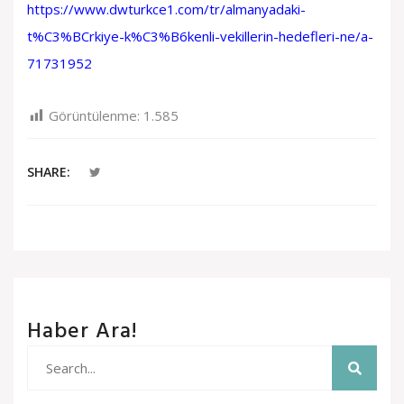
https://www.dwturkce1.com/tr/almanyadaki-
t%C3%BCrkiye-k%C3%B6kenli-vekillerin-hedefleri-ne/a-
71731952
Görüntülenme:
1.585
SHARE:
Haber Ara!