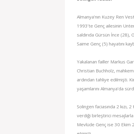
Almanya’nın Kuzey Ren Vestf
1993’te Genç ailesinin Unte
saldırıda Gürsün İnce (28), 
Saime Genç (5) hayatını kayb
Yakalanan failler Markus Ga
Christian Buchholz, mahkeme
ardından tahliye edilmişti. Kim
yaşamlarını Almanya’da sürd
Solingen faciasında 2 kızı,
verdiği birleştirici mesajlar
Mevlüde Genç ise 30 Ekim 202
etmişti.