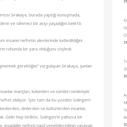
3
mcısı Sırakaya, burada yaptığı konuşmada,
N
 derin ve silinmez bir acıyı yaşadığını belirtti.
G
Ol
m insanın nefretin alevlerinde katledildiğini
3
ehrin ruhunda bir yara olduğunu söyledi.
T
leşmemek gerektiğini” vurgulayan Sırakaya, şunları
2
3
nsanlar inançları, kökenleri ve isimleri nedeniyle
A
nefret ekiliyor. İşte tam da bu yüzden Solingen’i
M
ökenlerden, dinlerden ve kültürlerden insanlar,
Y
ı. Gelin hep birlikte, Solingen’in yalnızca bir
A
3
, insanlığın nefreti nasıl yenebileceğinin yaşayan