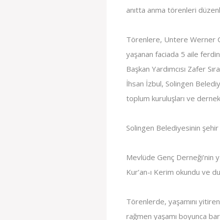
anıtta anma törenleri düzenl
Törenlere, Untere Werner Ca
yaşanan faciada 5 aile ferdin
Başkan Yardımcısı Zafer Sır
İhsan İzbul, Solingen Beledi
toplum kuruluşları ve dernek 
Solingen Belediyesinin şehir
Mevlüde Genç Derneği’nin y
Kur’an-ı Kerim okundu ve dua
Törenlerde, yaşamını yitiren
rağmen yaşamı boyunca barı