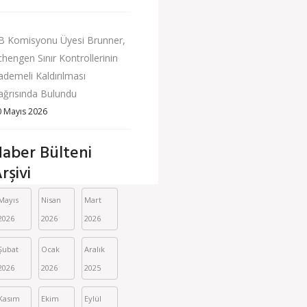
B Komisyonu Üyesi Brunner,
chengen Sınır Kontrollerinin
ademeli Kaldırılması
ağrısında Bulundu
0 Mayıs 2026
aber Bülteni
rşivi
Mayıs 
Nisan 
Mart 
2026
2026
2026
Şubat 
Ocak 
Aralık 
2026
2026
2025
Kasım 
Ekim 
Eylül 