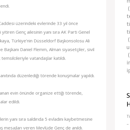
m
endi.
(
t
ddesi üzerindeki evlerinde 33 yıl önce
t
t
i yitiren Genç ailesinin yanı sıra AK Parti Genel
akaya, Türkiye’nin Düsseldorf Başkonsolosu Ali
u
ye Başkanı Daniel Flemm, Alman siyasetçiler, sivil
(
temsilcileriyle vatandaşlar katıldı.
i
i̇
 anıtında düzenlediği törende konuşmalar yapıldı.
anan evin önünde organize ettiği törende,
S
lar edildi.
H
T
lerin yanı sıra saldırıda 5 evladını kaybetmesine
–
ş mesajları veren Mevlüde Genç de anıldı.