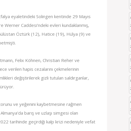
alya eyaletindeki Solingen kentinde 29 Mayıs
re Werner Caddesi’ndeki evleri kundaklanmış,
Gülüstan Öztürk (12), Hatice (19), Hülya (9) ve
etmişti.
rtmann, Felix Köhnen, Christian Reher ve
ce verilen hapis cezalarını çekmelerinin
likleri değiştirilerek gizli tutulan saldırganlar,
ürüyor.
 2 torunu ve yeğenini kaybetmesine rağmen
la Almanya’da barış ve uzlaşı simgesi olan
2 tarihinde geçirdiği kalp krizi nedeniyle vefat