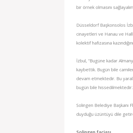
bir örnek olmasını sağlayalım
Düsseldorf Başkonsolos İzbul
cinayetleri ve Hanau ve Halle
kolektif hafızasına kazındığını
İzbul, “Bugüne kadar Almanya
kaybettik. Bugün bile camiler
devam etmektedir. Bu yaralar
bugün bile hissedilmektedir.
Solingen Belediye Başkanı F
duyduğu üzüntüyü dile getire
Solingen faciası