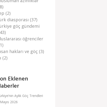
üslüman azınlıklar
8)
ep
(2)
ürk di̇asporasi
(37)
ürki̇ye göç gündemi̇
(43)
luslararası öğrenciler
1)
̇nsan haklari ve göç
(3)
p
(2)
on Eklenen
aberler
ürkiye’nin Aylık Göç Trendleri
 Mayıs 2026