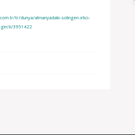
com.tr/tr/dunya/almanyadaki-solingen-irkci-
il-gecti/3951422