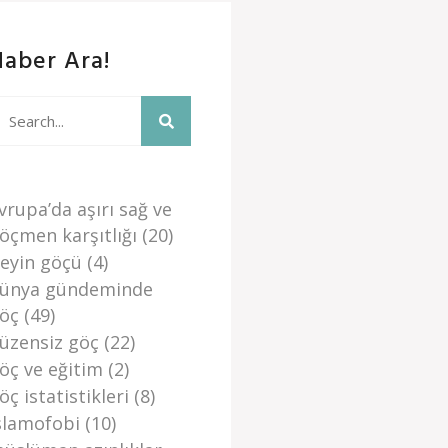
Haber Ara!
vrupa’da aşiri sağ ve
öçmen karşitliği
(20)
eyi̇n göçü
(4)
ünya gündemi̇nde
öç
(49)
üzensi̇z göç
(22)
öç ve eği̇ti̇m
(2)
öç i̇stati̇sti̇kleri̇
(8)
slamofobi
(10)