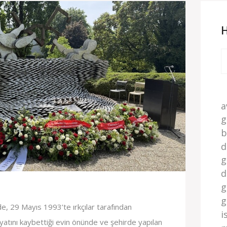
a
g
b
d
g
d
g
g
e, 29 Mayıs 1993’te ırkçılar tarafından
i
atını kaybettiği evin önünde ve şehirde yapılan