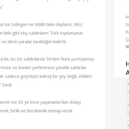
.”
A
 ise Solingen ve Mölln’deki olayların, NSU
S
K
’deki gibi ırkçı saldırıların Türk toplumunun
Ç
 ve derin yaralar bıraktığını belirtti.
3
’da, bu tür saldırılarda 50’den fazla yurttaşımızı
H
imize ve ibadet yerlerimize yönelik saldırılar
A
 sadece geçmişte kalmış bir şey değil, etkileri
” Dedi.
lemm ise 33 yıl önce yaşananlardan dolayı
rek, birlik ve beraberlik mesajı verdi.