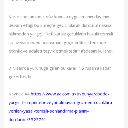
Karar kapsamında, söz konusu uygulamanın davanın
devam ettiği bu süreçte geçici olarak durdurulmasına
hükmeden yargıç, “Refakatsiz çocukların hukuki temsili
için devam eden finansman, göçmenlik sisteminde
etkinlik ve adaleti teşvik etmektedir.” ifadesini kullandı.
3 Nisan’da yürürlüğe giren bu karar, 16 Nisan’a kadar
geçerli oldu.
Kaynak: AA
https://www.aa.com.tr/tr/dunya/abdde-
yargic-trumpin-ebeveyni-olmayan-gocmen-cocuklara-
verilen-yasal-temsili-sonlandirma-planini-
durdurdu/3525751