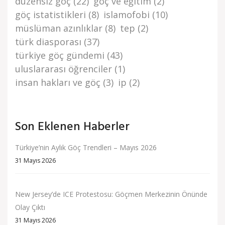
düzensi̇z göç
(22)
göç ve eği̇ti̇m
(2)
göç i̇stati̇sti̇kleri̇
(8)
islamofobi
(10)
müslüman azınlıklar
(8)
tep
(2)
türk di̇asporasi
(37)
türki̇ye göç gündemi̇
(43)
uluslararası öğrenciler
(1)
i̇nsan haklari ve göç
(3)
i̇p
(2)
Son Eklenen Haberler
Türkiye’nin Aylık Göç Trendleri – Mayıs 2026
31 Mayıs 2026
New Jersey’de ICE Protestosu: Göçmen Merkezinin Önünde
Olay Çıktı
31 Mayıs 2026