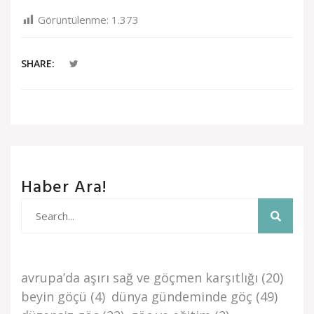
Görüntülenme:
1.373
SHARE:
Haber Ara!
avrupa’da aşiri sağ ve göçmen karşitliği
(20)
beyi̇n göçü
(4)
dünya gündemi̇nde göç
(49)