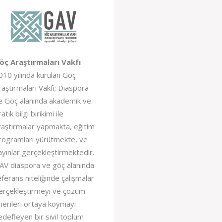
öç Araştırmaları Vakfı
010 yılında kurulan Göç
raştırmaları Vakfı; Diaspora
e Göç alanında akademik ve
atik bilgi birikimi ile
raştırmalar yapmakta, eğitim
rogramları yürütmekte, ve
ayınlar gerçekleştirmektedir.
AV diaspora ve göç alanında
eferans niteliğinde çalışmalar
erçekleştirmeyi ve çözüm
nerileri ortaya koymayı
edefleyen bir sivil toplum