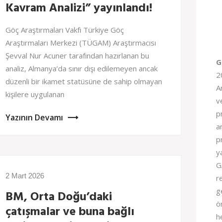
Kavram Analizi” yayınlandı!
Göç Araştırmaları Vakfı Türkiye Göç
Araştırmaları Merkezi (TÜGAM) Araştırmacısı
Şevval Nur Acuner tarafından hazırlanan bu
G
analiz, Almanya’da sınır dışı edilemeyen ancak
2
düzenli bir ikamet statüsüne de sahip olmayan
A
kişilere uygulanan
v
pr
Yazının Devamı
a
p
y
G
2 Mart 2026
r
g
BM, Orta Doğu’daki
ö
çatışmalar ve buna bağlı
h