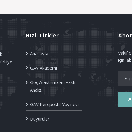
Hızlı Linkler
Abon
Vakıf 
Anasayfa
k
için, ab
Türkiye
GAV Akademi
Göç Araştırmaları Vakfı
Analiz
A
GAV Perspektif Yayınevi
Duyurular