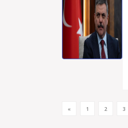
«
1
2
3