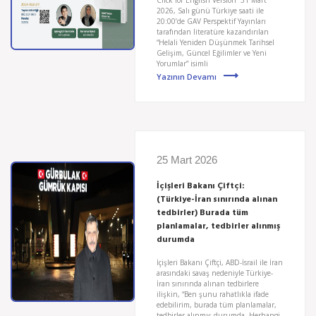
2026, Salı günü Türkiye saati ile
20:00’de GAV Perspektif Yayınları
tarafından literatüre kazandırılan
“Helali Yeniden Düşünmek Tarihsel
Gelişim, Güncel Eğilimler ve Yeni
Yorumlar” isimli
Yazının Devamı
25 Mart 2026
İçişleri Bakanı Çiftçi:
(Türkiye-İran sınırında alınan
tedbirler) Burada tüm
planlamalar, tedbirler alınmış
durumda
İçişleri Bakanı Çiftçi, ABD-İsrail ile İran
arasındaki savaş nedeniyle Türkiye-
İran sınırında alınan tedbirlere
ilişkin, “Ben şunu rahatlıkla ifade
edebilirim, burada tüm planlamalar,
tedbirler alınmış durumda. Herhangi