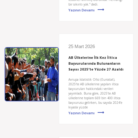
bir sıkıntı yok.” dedi.
Yazının Devamı
25 Mart 2026
AB Ülkelerine İlk Kez İltica
Başvurularında Bulunanların
Sayısı 2025’te Yüzde 27 Azaldı
Avrupa İstatistik Ofisi (Eurostat),
2025’te AB ülkelerine yapılan iltica
başvuruları hakkındaki verileri
yayımladı. Buna göre, 2025’te AB
ülkelerine toplam 669 bin 400 iltica
başvurusu gelirken, bu sayıda 2024’e
kıyasla yüzde
Yazının Devamı