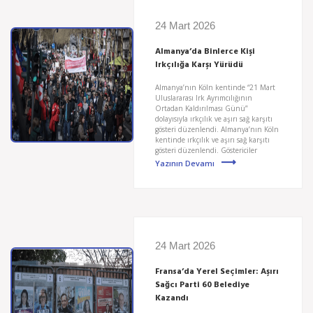
24 Mart 2026
Almanya’da Binlerce Kişi
Irkçılığa Karşı Yürüdü
Almanya’nın Köln kentinde “21 Mart
Uluslararası Irk Ayrımcılığının
Ortadan Kaldırılması Günü”
dolayısıyla ırkçılık ve aşırı sağ karşıtı
gösteri düzenlendi. Almanya’nın Köln
kentinde ırkçılık ve aşırı sağ karşıtı
gösteri düzenlendi. Göstericiler
Yazının Devamı
24 Mart 2026
Fransa’da Yerel Seçimler: Aşırı
Sağcı Parti 60 Belediye
Kazandı