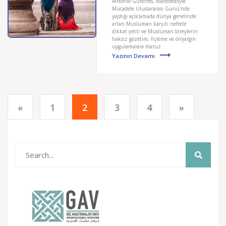
António Guterres, İslamofobiyle
Mücadele Uluslararası Günü’nde
yaptığı açıklamada dünya genelinde
artan Müslüman karşıtı nefrete
dikkat çekti ve Müslüman bireylerin
haksız gözetim, fişleme ve önyargılı
uygulamalara maruz
Yazının Devamı
«
1
2
3
4
»