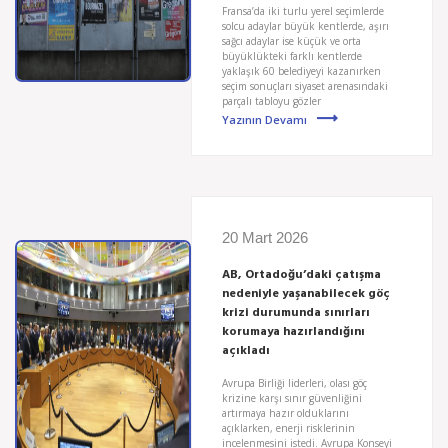
Fransa’da iki turlu yerel seçimlerde
solcu adaylar büyük kentlerde, aşırı
sağcı adaylar ise küçük ve orta
büyüklükteki farklı kentlerde
yaklaşık 60 belediyeyi kazanırken
seçim sonuçları siyaset arenasındaki
parçalı tabloyu gözler
Yazının Devamı
20 Mart 2026
AB, Ortadoğu’daki çatışma
nedeniyle yaşanabilecek göç
krizi durumunda sınırları
korumaya hazırlandığını
açıkladı
Avrupa Birliği liderleri, olası göç
krizine karşı sınır güvenliğini
artırmaya hazır olduklarını
açıklarken, enerji risklerinin
incelenmesini istedi. Avrupa Konseyi