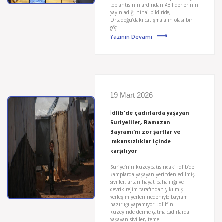
toplantısının ardından AB liderlerinin
yayınladığı nihai bildiride,
Ortadoğu’daki çatışmaların olası bir
göç
Yazının Devamı
19 Mart 2026
İdlib’de çadırlarda yaşayan
Suriyeliler, Ramazan
Bayramı’nı zor şartlar ve
imkansızlıklar içinde
karşılıyor
Suriye’nin kuzeybatısındaki İdlib’de
kamplarda yaşayan yerinden edilmiş
siviller, artan hayat pahalılığı ve
devrik rejim tarafından yıkılmış
yerleşim yerleri nedeniyle bayram
hazırlığı yapamıyor. İdlib’in
kuzeyinde derme çatma çadırlarda
yaşayan siviller, temel