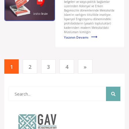
belgeleri ve sosyo-politik bağlamlar
üzerinden Kolonyal ve Erken
Bağımsızlık dönemlerinde Meksika’da
İslam’ın varlığını titizlikle inceliyor.
İspanyol Engizisyonu dönemindeki
prohibidoların (yasaklı topluluklar)
kaderinden modern Meksika’daki
Müslüman kimliğin
Yazının Devamı
1
2
3
4
»