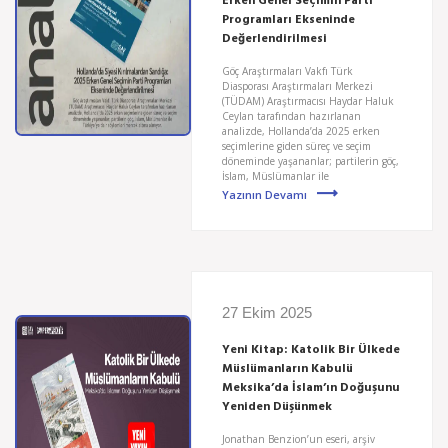
Erken Genel Seçimin Parti
Programları Ekseninde
Değerlendirilmesi
Göç Araştırmaları Vakfı Türk
Diasporası Araştırmaları Merkezi
(TÜDAM) Araştırmacısı Haydar Haluk
Ceylan tarafından hazırlanan
analizde, Hollanda’da 2025 erken
seçimlerine giden süreç ve seçim
döneminde yaşananlar; partilerin göç,
İslam, Müslümanlar ile
Yazının Devamı
27 Ekim 2025
Yeni Kitap: Katolik Bir Ülkede
Müslümanların Kabulü
Meksika’da İslam’ın Doğuşunu
Yeniden Düşünmek
Jonathan Benzion’un eseri, arşiv