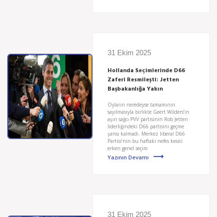
31 Ekim 2025
Hollanda Seçimlerinde D66
Zaferi Resmileşti: Jetten
Başbakanlığa Yakın
Oyların neredeyse tamamının
sayılmasıyla birlikte Geert Wilders’in
aşırı sağcı PVV partisinin Rob Jetten
liderliğindeki D66 partisini geçme
şansı kalmadı. Merkez liberal D66
Partisi’nin bu haftaki nefes kesici
erken genel seçim
Yazının Devamı
31 Ekim 2025