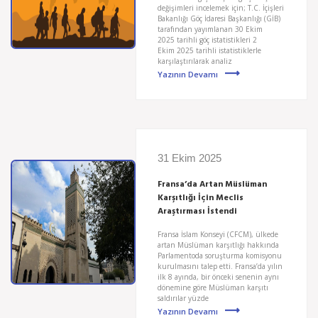
değişimleri incelemek için; T.C. İçişleri
Bakanlığı Göç İdaresi Başkanlığı (GİB)
tarafından yayımlanan 30 Ekim
2025 tarihli göç istatistikleri 2
Ekim 2025 tarihli istatistiklerle
karşılaştırılarak analiz
Yazının Devamı
31 Ekim 2025
Fransa’da Artan Müslüman
Karşıtlığı İçin Meclis
Araştırması İstendi
Fransa İslam Konseyi (CFCM), ülkede
artan Müslüman karşıtlığı hakkında
Parlamentoda soruşturma komisyonu
kurulmasını talep etti. Fransa’da yılın
ilk 8 ayında, bir önceki senenin aynı
dönemine göre Müslüman karşıtı
saldırılar yüzde
Yazının Devamı