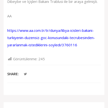
Dibeybe ve İçişleri Bakanı Trablusi ile bir araya gelmişti.
AA
https://www.aa.com.tr/tr/dunya/libya-icisleri-bakani-
turkiyenin-duzensiz-goc-konusundaki-tecrubesinden-
yararlanmak-istediklerini-soyledi/3760116
Görüntülenme:
245
SHARE: