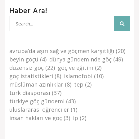
Haber Ara!
avrupa’da aşiri sağ ve göçmen karşitliği
(20)
beyi̇n göçü
(4)
dünya gündemi̇nde göç
(49)
düzensi̇z göç
(22)
göç ve eği̇ti̇m
(2)
göç i̇stati̇sti̇kleri̇
(8)
islamofobi
(10)
müslüman azınlıklar
(8)
tep
(2)
türk di̇asporasi
(37)
türki̇ye göç gündemi̇
(43)
uluslararası öğrenciler
(1)
i̇nsan haklari ve göç
(3)
i̇p
(2)