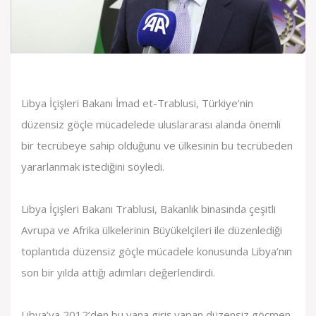
Libya İçişleri Bakanı İmad et-Trablusi, Türkiye’nin
düzensiz göçle mücadelede uluslararası alanda önemli
bir tecrübeye sahip olduğunu ve ülkesinin bu tecrübeden
yararlanmak istediğini söyledi.
Libya İçişleri Bakanı Trablusi, Bakanlık binasında çeşitli
Avrupa ve Afrika ülkelerinin Büyükelçileri ile düzenlediği
toplantıda düzensiz göçle mücadele konusunda Libya’nın
son bir yılda attığı adımları değerlendirdi.
Libya’ya 2012’den bu yana giriş yapan düzensiz göçmen