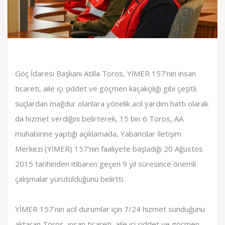
Göç İdaresi Başkanı Atilla Toros, YİMER 157’nin insan
ticareti, aile içi şiddet ve göçmen kaçakçılığı gibi çeşitli
suçlardan mağdur olanlara yönelik acil yardım hattı olarak
da hizmet verdiğini belirterek, 15 bin 6 Toros, AA
muhabirine yaptığı açıklamada, Yabancılar İletişim
Merkezi (YİMER) 157’nin faaliyete başladığı 20 Ağustos
2015 tarihinden itibaren geçen 9 yıl süresince önemli
çalışmalar yürütüldüğünü belirtti.
YİMER 157’nin acil durumlar için 7/24 hizmet sunduğunu
aktaran Toros, insan ticareti, aile içi şiddet ve göçmen