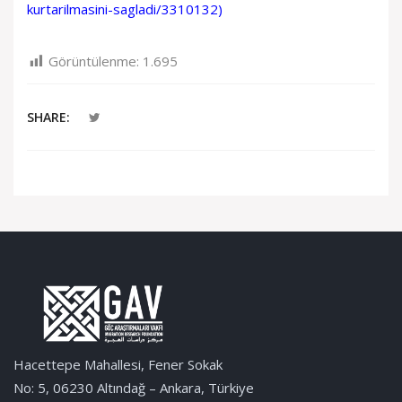
kurtarilmasini-sagladi/3310132
)
Görüntülenme:
1.695
SHARE:
Hacettepe Mahallesi, Fener Sokak
No: 5, 06230 Altındağ – Ankara, Türkiye