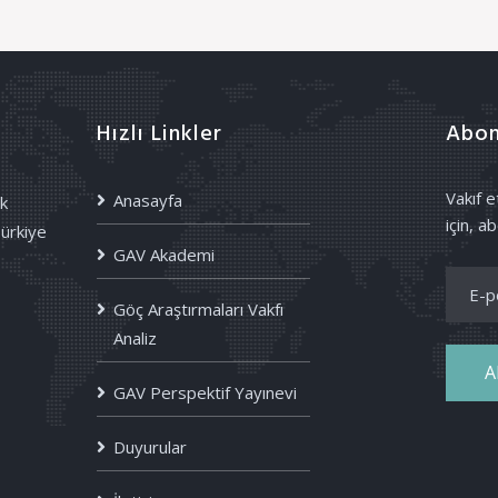
Hızlı Linkler
Abon
Vakıf 
Anasayfa
k
için, ab
Türkiye
GAV Akademi
Göç Araştırmaları Vakfı
Analiz
A
GAV Perspektif Yayınevi
Duyurular