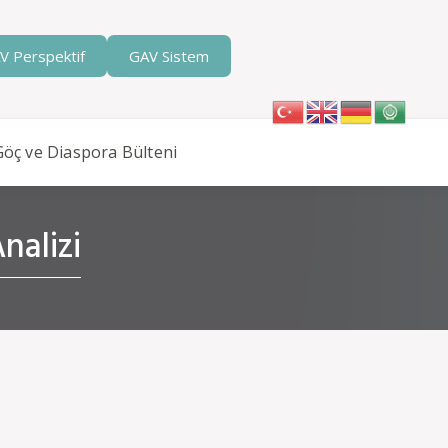
V Perspektif
GAV Sistem
Göç ve Diaspora Bülteni
nalizi