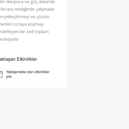
AV diaspora ve göç alanında
eferans niteliğinde çalışmalar
erçekleştirmeyi ve çözüm
nerileri ortaya koymayı
edefleyen bir sivil toplum
uruluşudur
aklaşan Etkinlikler
Yaklaşmakta olan etkinlikler
tice
yok.