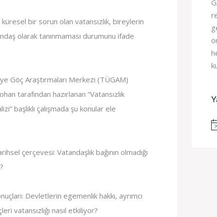
G
r
 küresel bir sorun olan vatansızlık, bireylerin
g
tandaş olarak tanınmaması durumunu ifade
ö
h
k
kiye Göç Araştırmaları Merkezi (TÜGAM)
han tarafından hazırlanan “Vatansızlık
Y
zi” başlıklı çalışmada şu konular ele
No
arihsel çerçevesi: Vatandaşlık bağının olmadığı
?
nuçları: Devletlerin egemenlik hakkı, ayrımcı
ri vatansızlığı nasıl etkiliyor?