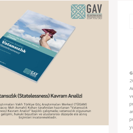
G
2
A
v
pr
a
p
y