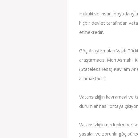
Hukuki ve insani boyutlarıyla
hiçbir devlet tarafından va
etmektedir.
Göç Araştırmaları Vakfı Tür
araştırmacısı Moh Asmahil Ko
(Statelessness) Kavram Anali
alınmaktadır:
Vatansızlığın kavramsal ve t
durumlar nasıl ortaya çıkıyor
Vatansızlığın nedenleri ve so
yasalar ve zorunlu göç süreçle