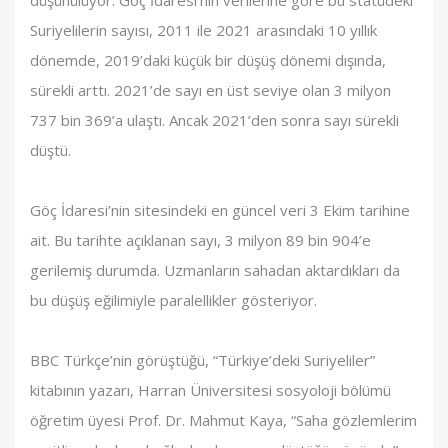
düşünülüyor. Göç İdaresi’nin verilerine göre bu statüdeki
Suriyelilerin sayısı, 2011 ile 2021 arasındaki 10 yıllık
dönemde, 2019’daki küçük bir düşüş dönemi dışında,
sürekli arttı. 2021’de sayı en üst seviye olan 3 milyon
737 bin 369’a ulaştı. Ancak 2021’den sonra sayı sürekli
düştü.
Göç İdaresi’nin sitesindeki en güncel veri 3 Ekim tarihine
ait. Bu tarihte açıklanan sayı, 3 milyon 89 bin 904’e
gerilemiş durumda. Uzmanların sahadan aktardıkları da
bu düşüş eğilimiyle paralellikler gösteriyor.
BBC Türkçe’nin görüştüğü, “Türkiye’deki Suriyeliler”
kitabının yazarı, Harran Üniversitesi sosyoloji bölümü
öğretim üyesi Prof. Dr. Mahmut Kaya, “Saha gözlemlerim