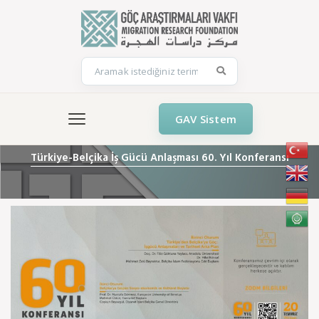
GAV Sistem
Türkiye-Belçika İş Gücü Anlaşması 60. Yıl Konferansı