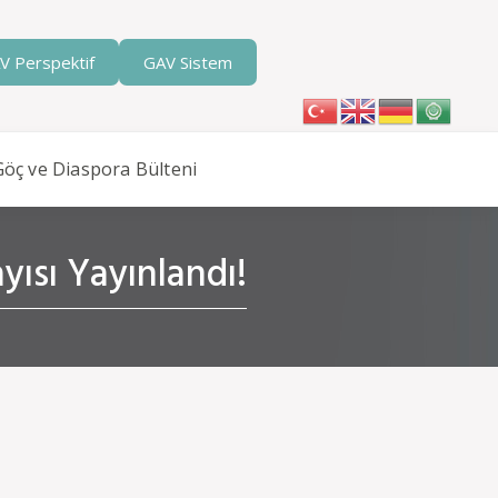
V Perspektif
GAV Sistem
Göç ve Diaspora Bülteni
yısı Yayınlandı!