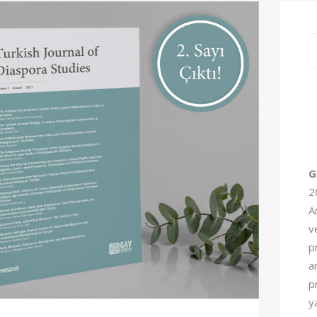
G
2
A
v
pr
a
p
y