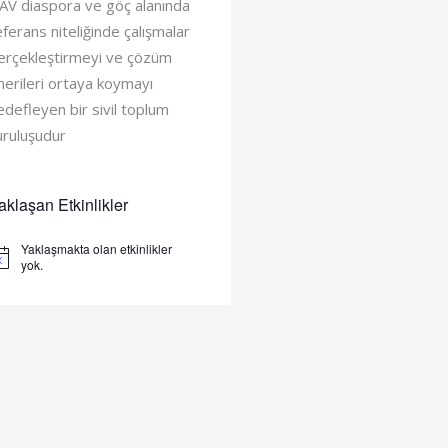
AV diaspora ve göç alanında
eferans niteliğinde çalışmalar
erçekleştirmeyi ve çözüm
nerileri ortaya koymayı
edefleyen bir sivil toplum
uruluşudur
aklaşan Etkinlikler
Yaklaşmakta olan etkinlikler
tice
yok.