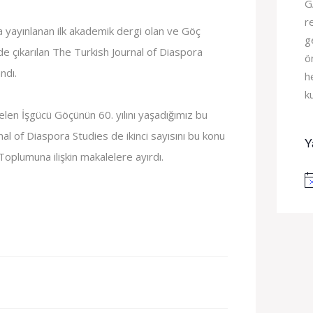
G
r
 yayınlanan ilk akademik dergi olan ve Göç
g
de çıkarılan The Turkish Journal of Diaspora
ö
ndı.
h
k
len İşgücü Göçünün 60. yılını yaşadığımız bu
al of Diaspora Studies de ikinci sayısını bu konu
Y
oplumuna ilişkin makalelere ayırdı.
No