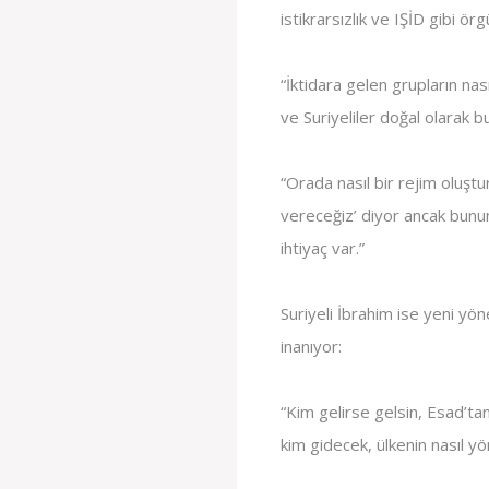
istikrarsızlık ve IŞİD gibi örg
“İktidara gelen grupların na
ve Suriyeliler doğal olarak 
“Orada nasıl bir rejim oluşturu
vereceğiz’ diyor ancak bunu
ihtiyaç var.”
Suriyeli İbrahim ise yeni yö
inanıyor:
“Kim gelirse gelsin, Esad’ta
kim gidecek, ülkenin nasıl y