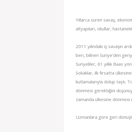
Yıllarca süren savaş, ekonom
altyapıları, okullar, hastanel
2011 yılındaki iş savaşın ard
beri, bilinen Suriye’den geri
Suriyeliler, 61 yıllık Baas yö
Sokaklar, ilk fırsatta ülkesi
kutlamalarıyla dolup taştı. T
dönmesi gerektiğini düşünüyor
zamanda ülkesine dönmesi
Uzmanlara göre geri dönüşle