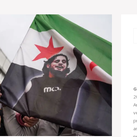
G
2
A
v
pr
a
p