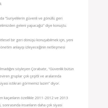
i.
da “Suriyelilerin güvenli ve gönüllü geri
 elimizden geleni yapacağız” diye konuştu.
tlesel bir geri dönüşü konuşabilmek için, yeni
yönetim anlayışı izleyeceğinin netleşmesi
madığını söyleyen Çorabatır, “Güvenlik bütün
viren gruplar çok çeşitli ve aralarında
k siyasi istikrarı görmemiz lazım” diyor.
n kaçanların özellikle 2011-2012 ve 2013
ni, sonrasında insanların daha çok siyasi