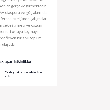
ayınlar gerçekleştirmektedir.
AV diaspora ve göç alanında
eferans niteliğinde çalışmalar
erçekleştirmeyi ve çözüm
nerileri ortaya koymayı
edefleyen bir sivil toplum
uruluşudur
aklaşan Etkinlikler
Yaklaşmakta olan etkinlikler
tice
yok.