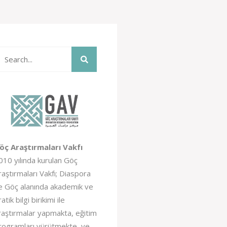
öç Araştırmaları Vakfı
010 yılında kurulan Göç
raştırmaları Vakfı; Diaspora
e Göç alanında akademik ve
atik bilgi birikimi ile
raştırmalar yapmakta, eğitim
rogramları yürütmekte, ve