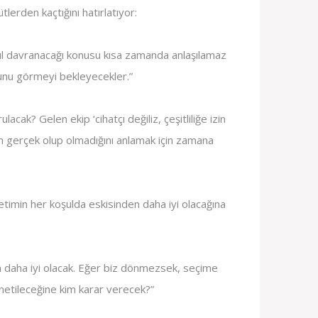
ütlerden kaçtığını hatırlatıyor:
sıl davranacağı konusu kısa zamanda anlaşılamaz
bunu görmeyi bekleyecekler.”
lacak? Gelen ekip ‘cihatçı değiliz, çeşitliliğe izin
n gerçek olup olmadığını anlamak için zamana
netimin her koşulda eskisinden daha iyi olacağına
n daha iyi olacak. Eğer biz dönmezsek, seçime
önetileceğine kim karar verecek?”