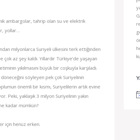
y
G
ik ambargolar, tahrip olan su ve elektrik
r
er, yollar…
g
ö
h
ından milyonlarca Suriyeli ülkesini terk ettiğinden
k
ye çok az şey kaldı. Yıllardır Türkiye’de yaşayan
netiminin yıkılmasını büyük bir coşkuyla karşıladı.
ne döneceğini söyleyen pek çok Suriyelinin
Y
oplumun önemli bir kısmı, Suriyelilerin artık evine
. Peki, yaklaşık 3 milyon Suriyelinin yakın
No
 ne kadar mümkün?
r için henüz erken.