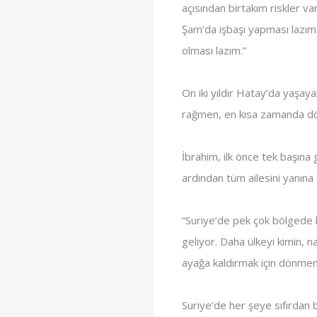
açısından birtakım riskler v
Şam’da işbaşı yapması lazım.
olması lazım.”
On iki yıldır Hatay’da yaşay
rağmen, en kısa zamanda dö
İbrahim, ilk önce tek başına 
ardından tüm ailesini yanına 
“Suriye’de pek çok bölgede h
geliyor. Daha ülkeyi kimin, na
ayağa kaldırmak için dönmem
Suriye’de her şeye sıfırdan 