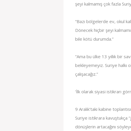
şeyi kalmamış çok fazla Suriy
“Bazı bölgelerde ev, okul kal
Dönecek hiçbir şeyi kalmamış
bile kötü durumda.”
“Ama bu ülke 13 yıllık bir sav
bekleyemeyiz. Suriye halkı 
çalışacağız.”
‘İlk olarak siyasi istikrarı g
9 Aralık’taki kabine toplant
Suriye istikrara kavuştukça “
dönüşlerin artacağını söyleye