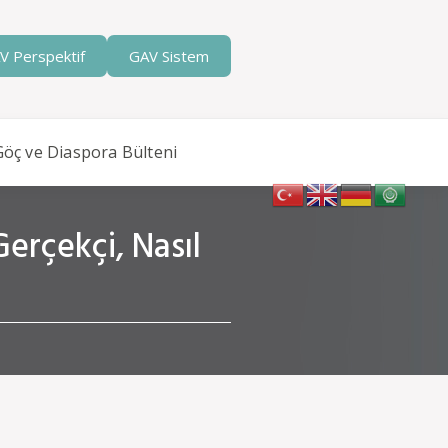
V Perspektif
GAV Sistem
Göç ve Diaspora Bülteni
erçekçi, Nasıl