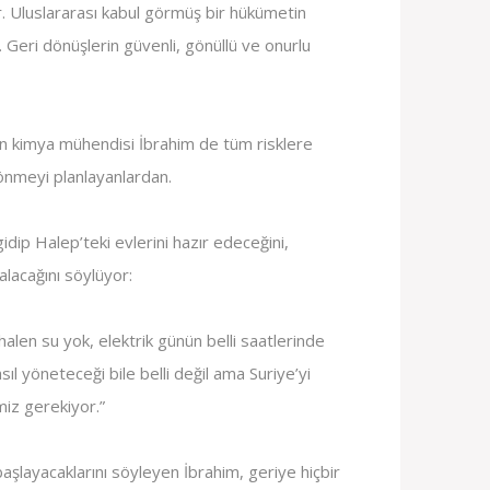
ar. Uluslararası kabul görmüş bir hükümetin
 Geri dönüşlerin güvenli, gönüllü ve onurlu
an kimya mühendisi İbrahim de tüm risklere
nmeyi planlayanlardan.
gidip Halep’teki evlerini hazır edeceğini,
alacağını söylüyor:
alen su yok, elektrik günün belli saatlerinde
sıl yöneteceği bile belli değil ama Suriye’yi
iz gerekiyor.”
başlayacaklarını söyleyen İbrahim, geriye hiçbir