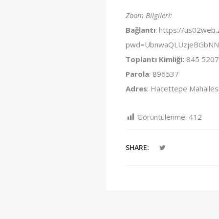
Zoom Bilgileri:
Bağlantı
:
https://us02web
pwd=UbnwaQLUzjeBGbNNG
Toplantı Kimliği:
845 5207
Parola
: 896537
Adres
: Hacettepe Mahallesi
Görüntülenme:
412
SHARE: