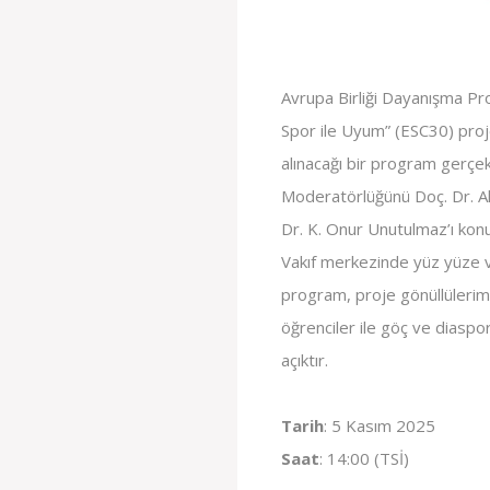
Avrupa Birliği Dayanışma P
Spor ile Uyum” (ESC30) proje
alınacağı bir program gerçek
Moderatörlüğünü Doç. Dr. Al
Dr. K. Onur Unutulmaz’ı kon
Vakıf merkezinde yüz yüze ve
program, proje gönüllülerimi
öğrenciler ile göç ve diaspor
açıktır.
Tarih
: 5 Kasım 2025
Saat
: 14:00 (TSİ)