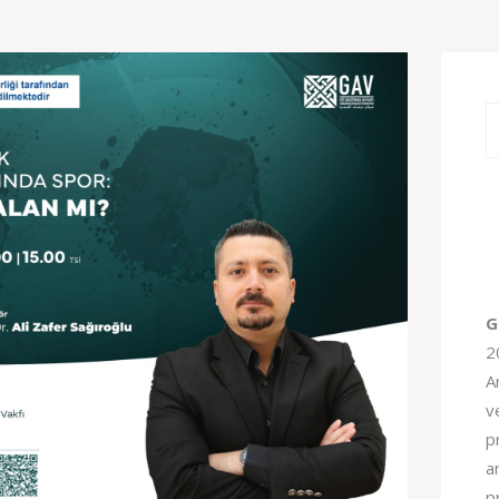
G
2
A
v
pr
a
p