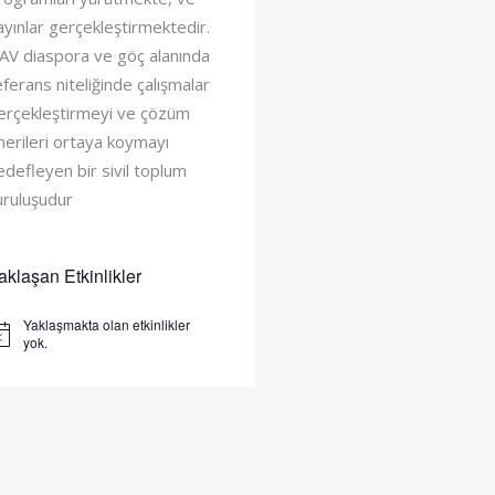
ayınlar gerçekleştirmektedir.
AV diaspora ve göç alanında
eferans niteliğinde çalışmalar
erçekleştirmeyi ve çözüm
nerileri ortaya koymayı
edefleyen bir sivil toplum
uruluşudur
aklaşan Etkinlikler
Yaklaşmakta olan etkinlikler
tice
yok.