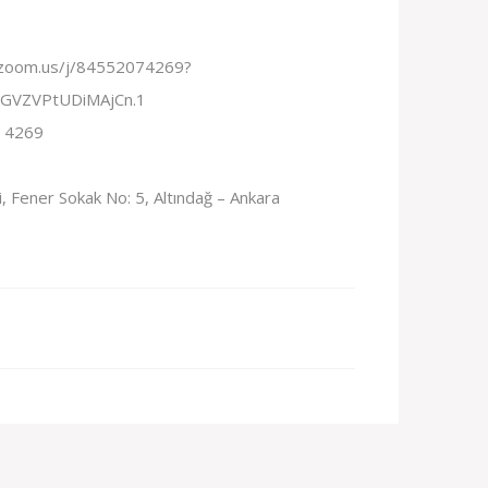
.zoom.us/j/84552074269?
VZVPtUDiMAjCn.1
 4269
, Fener Sokak No: 5, Altındağ – Ankara