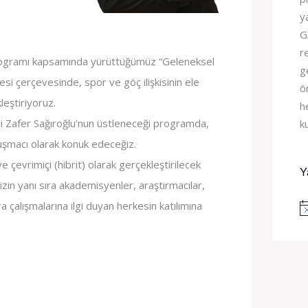
y
G
r
rogramı kapsamında yürüttüğümüz “Geleneksel
g
si çerçevesinde, spor ve göç ilişkisinin ele
ö
leştiriyoruz.
h
i Zafer Sağıroğlu’nun üstleneceği programda,
k
uşmacı olarak konuk edeceğiz.
 çevrimiçi (hibrit) olarak gerçekleştirilecek
Y
zin yanı sıra akademisyenler, araştırmacılar,
a çalışmalarına ilgi duyan herkesin katılımına
No