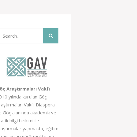
öç Araştırmaları Vakfı
010 yılında kurulan Göç
raştırmaları Vakfı; Diaspora
e Göç alanında akademik ve
atik bilgi birikimi ile
raştırmalar yapmakta, eğitim
rogramları yürütmekte, ve