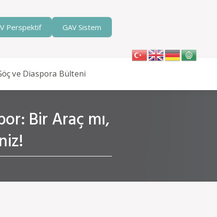
V Perspektif
GAV Sistem
Göç ve Diaspora Bülteni
or: Bir Araç mı,
niz!