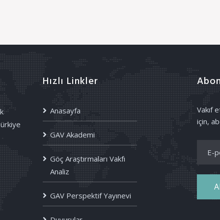
Hızlı Linkler
Abon
Vakıf 
Anasayfa
k
için, ab
Türkiye
GAV Akademi
Göç Araştırmaları Vakfı
Analiz
A
GAV Perspektif Yayınevi
Duyurular