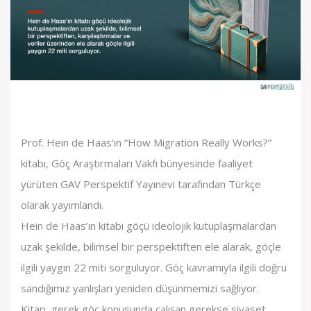
Prof. Hein de Haas’ın “How Migration Really Works?”
kitabı, Göç Araştırmaları Vakfı bünyesinde faaliyet
yürüten GAV Perspektif Yayınevi tarafından Türkçe
olarak yayımlandı.
Hein de Haas’ın kitabı göçü ideolojik kutuplaşmalardan
uzak şekilde, bilimsel bir perspektiften ele alarak, göçle
ilgili yaygın 22 miti sorguluyor. Göç kavramıyla ilgili doğru
sandığımız yanlışları yeniden düşünmemizi sağlıyor.
Kitap, gerek göç konusunda çalışan gerekse siyaset