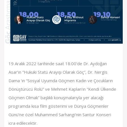
19 Aralık 2022 tarihinde saat 18:00’de Dr. Aydoğan
Asar’ın “Hukuki Statü Arayışı Olarak Göç”, Dr. Nergis
Dama ‘ın “Sosyal Uyumda Göçmen Kadın ve Çocukların
Dönüştürücü Rolü” ve Mehmet Kaplan’ın “Kendi Ülkende
Göçmen Olmak” başlıklı konuşmalarıyla yer alacağı
programda kısa film gösterimi ve Dünya Göçmenler
Günü’ne özel Muhammed Sarhangi’nin Santur Konseri
icra edilecektir.