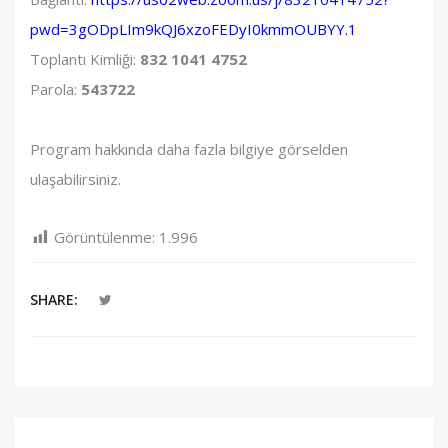
pwd=3gODpLIm9kQJ6xzoFEDyI0kmmOUBYY.1
Toplantı Kimliği:
832 1041 4752
Parola:
543722
Program hakkında daha fazla bilgiye görselden
ulaşabilirsiniz.
Görüntülenme:
1.996
SHARE: