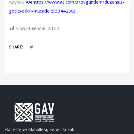
Kaynak:
AA(
https://www.aa.com.tr/tr/gundem/duzensiz-
gocle-etkin-mucadele/3344208
)
Görüntülenme:
2.102
SHARE:
Hacettepe Mahallesi, Fener Sokak