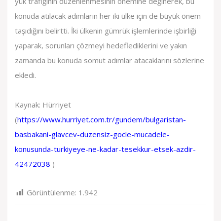
yük trafiğinin düzenlenmesinin önemine değinerek, bu
konuda atılacak adımların her iki ülke için de büyük önem
taşıdığını belirtti. İki ülkenin gümrük işlemlerinde işbirliği
yaparak, sorunları çözmeyi hedeflediklerini ve yakın
zamanda bu konuda somut adımlar atacaklarını sözlerine
ekledi.
Kaynak: Hürriyet
(
https://www.hurriyet.com.tr/gundem/bulgaristan-
basbakani-glavcev-duzensiz-gocle-mucadele-
konusunda-turkiyeye-ne-kadar-tesekkur-etsek-azdir-
42472038
)
Görüntülenme:
1.942