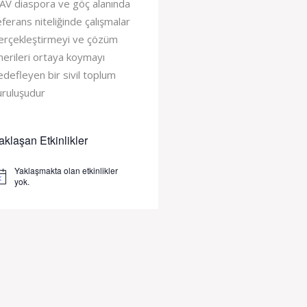
AV diaspora ve göç alanında
eferans niteliğinde çalışmalar
erçekleştirmeyi ve çözüm
nerileri ortaya koymayı
edefleyen bir sivil toplum
uruluşudur
aklaşan Etkinlikler
Yaklaşmakta olan etkinlikler
tice
yok.