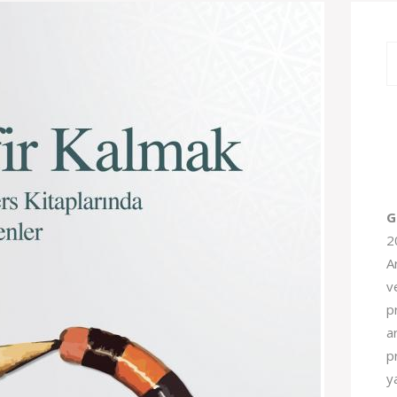
G
2
A
v
pr
a
p
y