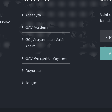
Hızlı Linkler
Abon
Vakıf 
Anasayfa
k
için, ab
Türkiye
GAV Akademi
Göç Araştırmaları Vakfı
Analiz
A
GAV Perspektif Yayınevi
Duyurular
İletişim