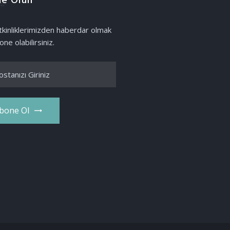
e Olun
etkinliklerimizden haberdar olmak
one olabilirsiniz.
bone Ol