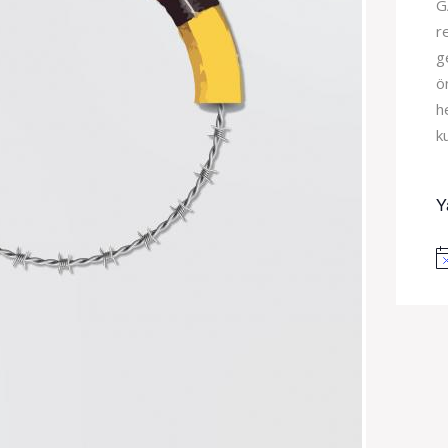
G
r
g
ö
h
k
Y
No