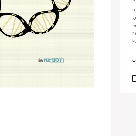
G
r
g
ö
h
k
Y
No