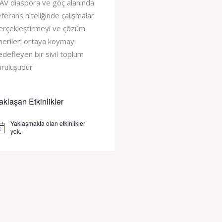
AV diaspora ve göç alanında
eferans niteliğinde çalışmalar
erçekleştirmeyi ve çözüm
nerileri ortaya koymayı
edefleyen bir sivil toplum
uruluşudur
aklaşan Etkinlikler
Yaklaşmakta olan etkinlikler
tice
yok.