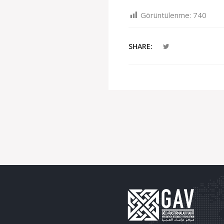
Görüntülenme:
740
SHARE: