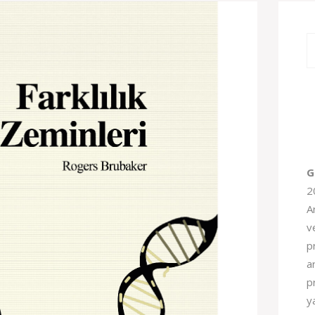
G
2
A
v
pr
a
p
y