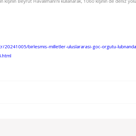
kişinin Beyrut Havalimanı’nı kullanarak, 1060 kişinin de deniz yoluy
.tr/20241005/birlesmis-milletler-uluslararasi-goc-orgutu-lubnanda
.html