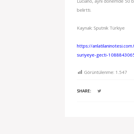
Luciano, aynı dönemde 50 bin 
belirtti.
Kaynak: Sputnik Türkiye
https://anlatilaninotesi.com
suriyeye-gecti-1088843065
Görüntülenme:
1.547
SHARE: