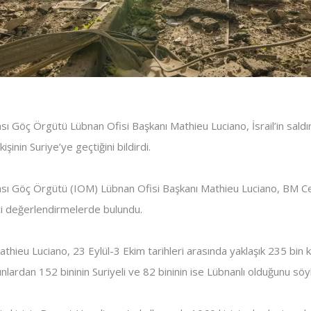
ası Göç Örgütü Lübnan Ofisi Başkanı Mathieu Luciano, İsrail’in saldı
şinin Suriye’ye geçtiğini bildirdi.
rası Göç Örgütü (IOM) Lübnan Ofisi Başkanı Mathieu Luciano, BM Cen
çi değerlendirmelerde bulundu.
hieu Luciano, 23 Eylül-3 Ekim tarihleri arasında yaklaşık 235 bin ki
unlardan 152 bininin Suriyeli ve 82 bininin ise Lübnanlı olduğunu söyl