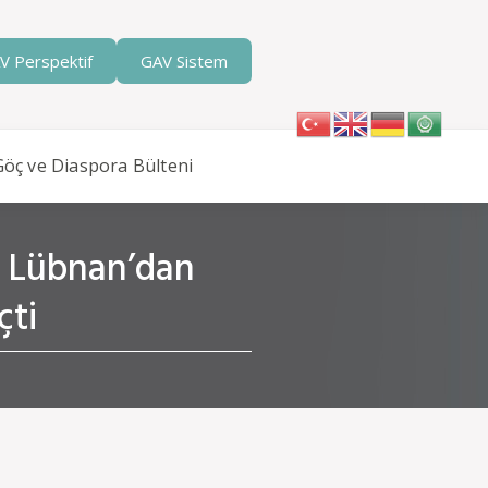
V Perspektif
GAV Sistem
Göç ve Diaspora Bülteni
ü: Lübnan’dan
çti