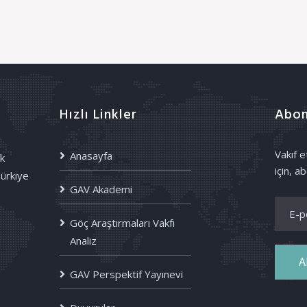
Hızlı Linkler
Abon
Vakıf 
Anasayfa
k
için, ab
Türkiye
GAV Akademi
Göç Araştırmaları Vakfı
Analiz
A
GAV Perspektif Yayınevi