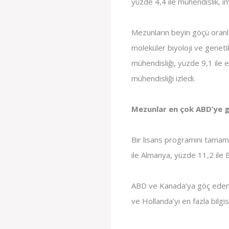
yüzde 4,4 ile mühendislik, im
Mezunların beyin göçü oranla
moleküler biyoloji ve geneti
mühendisliği, yüzde 9,1 ile 
mühendisliği izledi.
Mezunlar en çok ABD’ye g
Bir lisans programını tamaml
ile Almanya, yüzde 11,2 ile B
ABD ve Kanada’ya göç eden m
ve Hollanda’yı en fazla bilg