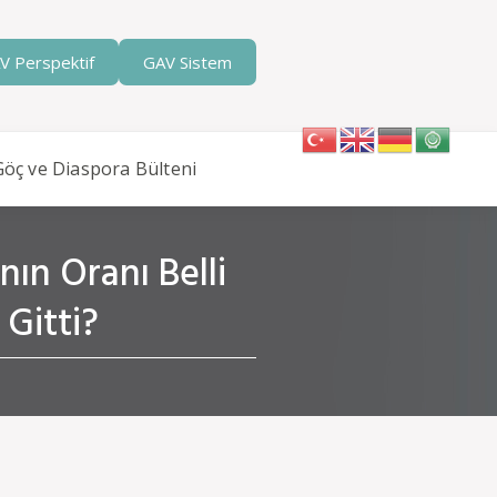
V Perspektif
GAV Sistem
Göç ve Diaspora Bülteni
ın Oranı Belli
Gitti?