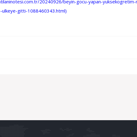
latilaninotesi.com.tr/20240926/beyin-gocu-yapan-yuksekogretim-me
-ulkeye-gitti-1088460343.html
)