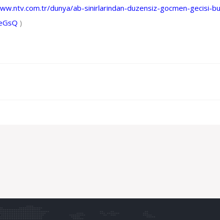
www.ntv.com.tr/dunya/ab-sinirlarindan-duzensiz-gocmen-gecisi-bu
HeGsQ
)