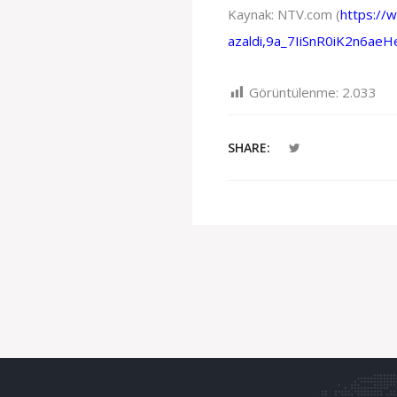
Kaynak: NTV.com (
https://
azaldi,9a_7IiSnR0iK2n6ae
Görüntülenme:
2.033
SHARE: