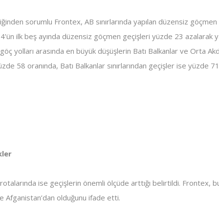
nliğinden sorumlu Frontex, AB sınırlarında yapılan düzensiz göçmen geç
’ün ilk beş ayında düzensiz göçmen geçişleri yüzde 23 azalarak yak
göç yolları arasında en büyük düşüşlerin Batı Balkanlar ve Orta Akd
zde 58 oranında, Batı Balkanlar sınırlarından geçişler ise yüzde 71
kler
otalarında ise geçişlerin önemli ölçüde arttığı belirtildi. Frontex, 
 ve Afganistan’dan olduğunu ifade etti.