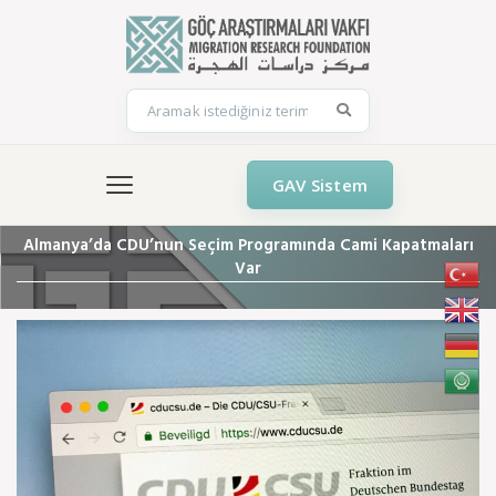
GAV Sistem
Almanya’da CDU’nun Seçim Programında Cami Kapatmaları
Var